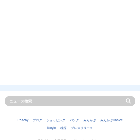
Peachy
ブログ
ショッピング
バンク
みんかぶ
みんかぶChoice
Kstyle
株探
プレスリリース