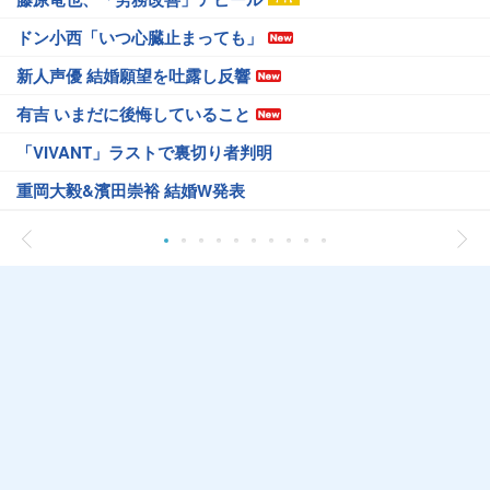
ドン小西「いつ心臓止まっても」
新人声優 結婚願望を吐露し反響
有吉 いまだに後悔していること
「VIVANT」ラストで裏切り者判明
重岡大毅&濱田崇裕 結婚W発表