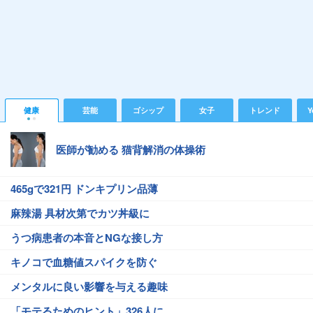
健康
芸能
ゴシップ
女子
トレンド
Y
医師が勧める 猫背解消の体操術
465gで321円 ドンキプリン品薄
麻辣湯 具材次第でカツ丼級に
うつ病患者の本音とNGな接し方
キノコで血糖値スパイクを防ぐ
メンタルに良い影響を与える趣味
「モテるためのヒント」326人に