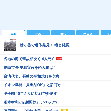
主要
国内
海外
IT 経済
ス
槍ヶ岳で遺体発見 19歳と確認
各地の海で事故相次ぐ 4人死亡
長崎市長 平和宣言を読み飛ばし
台湾代表、長崎の平和式典を欠席
イオン爆発「貴重品OK」と許可か
甲子園 10年ぶりに初戦で姿消す
張本智和が2連覇 妹とアベックV
藤原竜也、「労務改善」アピール