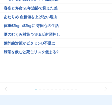
容姿と寿命 28年追跡で見えた差
あたりめ 血糖値を上げない理由
体重62kg→82kgに 寺田心の生活
夏のむくみ対策 ツボ&反射区押し
紫外線対策がビタミンD不足に
緑茶を飲むと死亡リスク低まる?