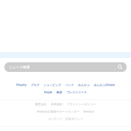
Peachy
ブログ
ショッピング
バンク
みんかぶ
みんかぶChoice
Kstyle
株探
プレスリリース
運営会社
利用規約
プライバシーポリシー
livedoorお客様サポートセンター
livedoor
コンテンツ・広告ポリシー