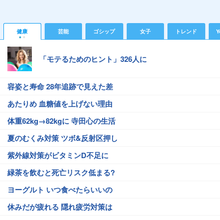
健康
芸能
ゴシップ
女子
トレンド
Y
「モテるためのヒント」326人に
容姿と寿命 28年追跡で見えた差
あたりめ 血糖値を上げない理由
体重62kg→82kgに 寺田心の生活
夏のむくみ対策 ツボ&反射区押し
紫外線対策がビタミンD不足に
緑茶を飲むと死亡リスク低まる?
ヨーグルト いつ食べたらいいの
休みだが疲れる 隠れ疲労対策は