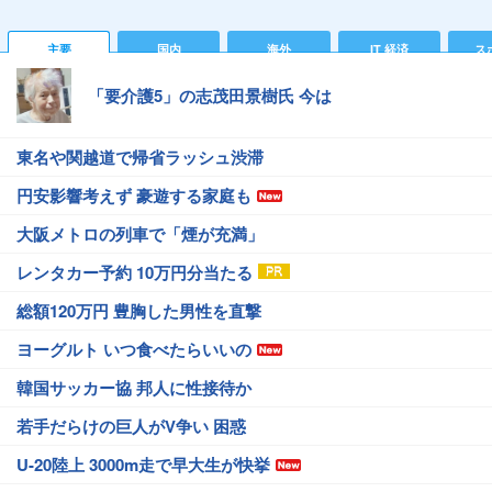
主要
国内
海外
IT 経済
ス
「要介護5」の志茂田景樹氏 今は
東名や関越道で帰省ラッシュ渋滞
円安影響考えず 豪遊する家庭も
大阪メトロの列車で「煙が充満」
レンタカー予約 10万円分当たる
総額120万円 豊胸した男性を直撃
ヨーグルト いつ食べたらいいの
韓国サッカー協 邦人に性接待か
若手だらけの巨人がV争い 困惑
U-20陸上 3000m走で早大生が快挙