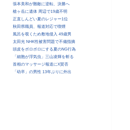
張本美和が難敵に逆転、決勝へ
槍ヶ岳に遺体 周辺で19歳不明
正直しんどい夏のレジャー1位
秋田県職員、報道対応で喫煙
風呂を覗くため敷地侵入 49歳男
太田光 NHK性被害問題で不備指摘
頭皮をボロボロにする夏のNG行為
「細胞が浮気虫」三山凌輝を斬る
首相のマッサージ報道にX賛否
「幼卒」の男性 13年ぶりに外出