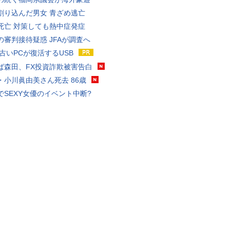
割り込んだ男女 青ざめ逃亡
死亡 対策しても熱中症発症
の審判接待疑惑 JFAが調査へ
 古いPCが復活するUSB
ば森田、FX投資詐欺被害告白
・小川眞由美さん死去 86歳
でSEXY女優のイベント中断?