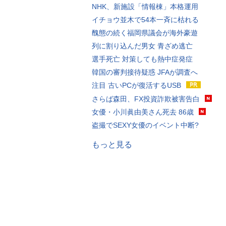
NHK、新施設「情報棟」本格運用
イチョウ並木で54本一斉に枯れる
醜態の続く福岡県議会が海外豪遊
列に割り込んだ男女 青ざめ逃亡
選手死亡 対策しても熱中症発症
韓国の審判接待疑惑 JFAが調査へ
注目 古いPCが復活するUSB
さらば森田、FX投資詐欺被害告白
女優・小川眞由美さん死去 86歳
盗撮でSEXY女優のイベント中断?
もっと見る