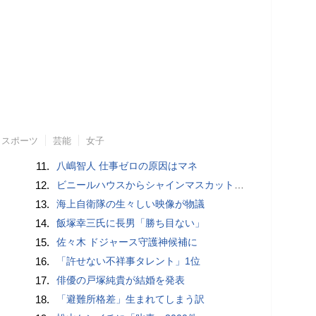
スポーツ
芸能
女子
11.
八嶋智人 仕事ゼロの原因はマネ
12.
ビニールハウスからシャインマスカット約200房を盗んだ疑い ネットで販売か 無職の男（42）逮捕 岡山県警
13.
海上自衛隊の生々しい映像が物議
14.
飯塚幸三氏に長男「勝ち目ない」
15.
佐々木 ドジャース守護神候補に
16.
「許せない不祥事タレント」1位
17.
俳優の戸塚純貴が結婚を発表
18.
「避難所格差」生まれてしまう訳