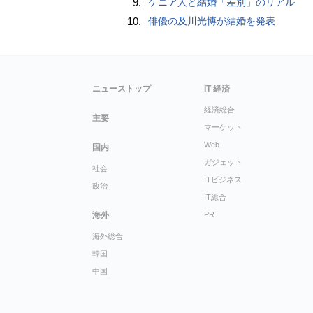
9.
ケニア人と結婚「差別」のリアル
10.
俳優の及川光博が結婚を発表
ニューストップ
IT 経済
経済総合
主要
マーケット
Web
国内
ガジェット
社会
ITビジネス
政治
IT総合
海外
PR
海外総合
韓国
中国