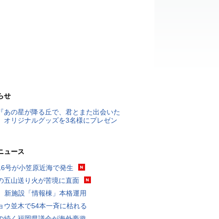
らせ
『あの星が降る丘で、君とまた出会いた
』オリジナルグッズを3名様にプレゼン
ニュース
16号が小笠原近海で発生
の五山送り火が苦境に直面
K、新施設「情報棟」本格運用
ョウ並木で54本一斉に枯れる
の続く福岡県議会が海外豪遊