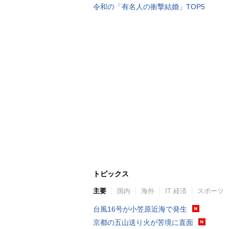
令和の「有名人の衝撃結婚」TOP5
トピックス
主要
国内
海外
IT 経済
スポーツ
台風16号が小笠原近海で発生
京都の五山送り火が苦境に直面