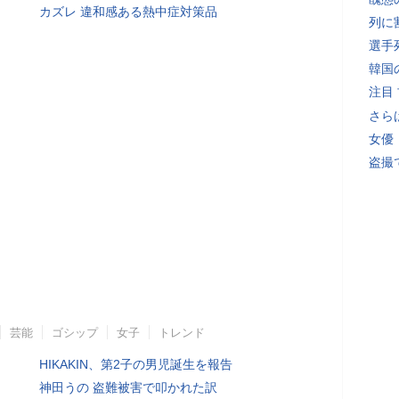
カズレ 違和感ある熱中症対策品
列に
選手
韓国
注目
さら
女優
盗撮
芸能
ゴシップ
女子
トレンド
HIKAKIN、第2子の男児誕生を報告
神田うの 盗難被害で叩かれた訳