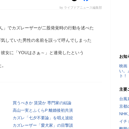
by ライブドアニュース編集部
ゃん」でカズレーザーが二股発覚時の行動を述べた
浮気していた男性の名前を誤って呼んでしまった
彼女に「YOUはさぁ～」と連発したという
お知
た。
映画
い。
ト！
主要
台風
買うべきか 賃貸か 専門家の結論
京都
高山一実とふくらP 離婚後初共演
NH
カズレ「七夕不要論」を唱え波紋
イチ
カズレーザー「愛犬家」の目撃談
醜態