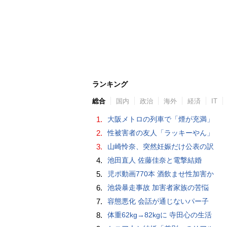
ランキング
総合
国内
政治
海外
経済
IT
1.
大阪メトロの列車で「煙が充満」
2.
性被害者の友人「ラッキーやん」
3.
山崎怜奈、突然妊娠だけ公表の訳
4.
池田直人 佐藤佳奈と電撃結婚
5.
児ポ動画770本 酒飲ませ性加害か
6.
池袋暴走事故 加害者家族の苦悩
7.
容態悪化 会話が通じないパー子
8.
体重62kg→82kgに 寺田心の生活