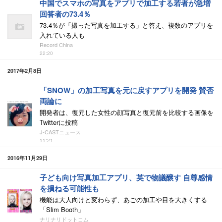
中国でスマホの写真をアプリで加工する若者が急増
回答者の73.4％
73.4％が「撮った写真を加工する」と答え、複数のアプリを
入れている人も
Record China
22:20
2017年2月8日
「SNOW」の加工写真を元に戻すアプリを開発 賛否
両論に
開発者は、復元した女性の顔写真と復元前を比較する画像を
Twitterに投稿
J-CASTニュース
11:21
2016年11月29日
子ども向け写真加工アプリ、英で物議醸す 自尊感情
を損ねる可能性も
機能は大人向けと変わらず、あごの加工や目を大きくする
「Slim Booth」
ナリナリドットコム