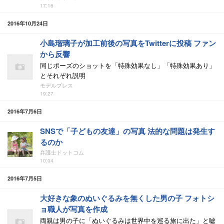
17:16
2016年10月24日
小島瑠璃子が加工前後の写真をTwitterに投稿 ファン
から反響
同じポーズのショットを「特殊効果なし」「特殊効果あり」
とそれぞれ説明
モデルプレス
19:27
2016年7月6日
SNSで「子どもの友達」の写真 法的な問題は発生す
るのか
弁護士ドットコム
10:04
2016年7月5日
大好きな象のぬいぐるみを無くした男の子 フォトシ
ョ職人が写真を作成
両親は男の子に「ぬいぐるみは世界中を巡る旅に出た」と嘘