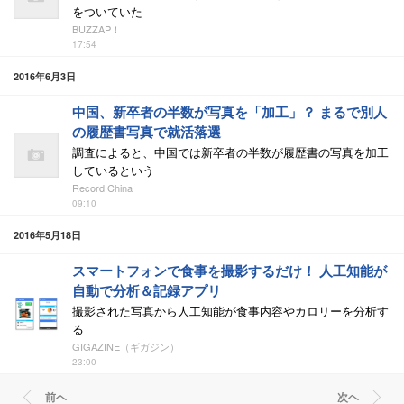
をついていた
BUZZAP！
17:54
2016年6月3日
中国、新卒者の半数が写真を「加工」？ まるで別人
の履歴書写真で就活落選
調査によると、中国では新卒者の半数が履歴書の写真を加工
しているという
Record China
09:10
2016年5月18日
スマートフォンで食事を撮影するだけ！ 人工知能が
自動で分析＆記録アプリ
撮影された写真から人工知能が食事内容やカロリーを分析す
る
GIGAZINE（ギガジン）
23:00
前ヘ
次ヘ