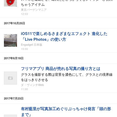
ちゃうアイテム
東京バーゲンマニア
12:03
2017年10月25日
iOS11で楽しめるさまざまなエフェクト 進化した
「Live Photos」の使い方
Engadget 日本版
15:00
2017年9月19日
フリマアプリ 商品が売れる写真の撮り方とは
グラスを撮影する際は背景を濃色にして、グラスとの境界線
をはっきりさせる
ダ・ヴィンチWeb
11:00
2017年7月23日
有村藍里が写真加工めぐりぶっちゃけ発言「頭の形
まで」