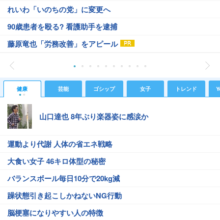
れいわ「いのちの党」に変更へ
90歳患者を殴る? 看護助手を逮捕
藤原竜也「労務改善」をアピール
健康
芸能
ゴシップ
女子
トレンド
Y
山口達也 8年ぶり楽器姿に感涙か
運動より代謝 人体の省エネ戦略
大食い女子 46キロ体型の秘密
バランスボール毎日10分で20kg減
躁状態引き起こしかねないNG行動
脳梗塞になりやすい人の特徴