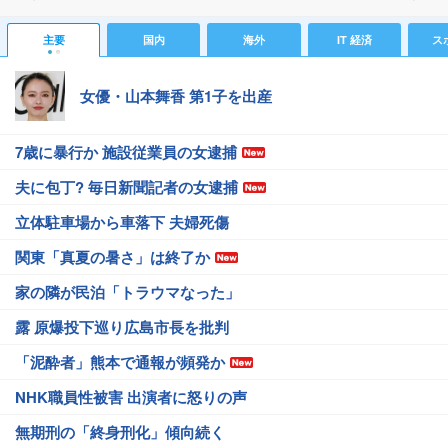
主要
国内
海外
IT 経済
ス
女優・山本舞香 第1子を出産
7歳に暴行か 施設従業員の女逮捕
夫に包丁? 毎日新聞記者の女逮捕
立体駐車場から車落下 夫婦死傷
関東「真夏の暑さ」は終了か
家の隣が民泊「トラウマなった」
露 原爆投下巡り広島市長を批判
「泥酔者」熊本で通報が頻発か
NHK職員性被害 出演者に怒りの声
無期刑の「終身刑化」傾向続く