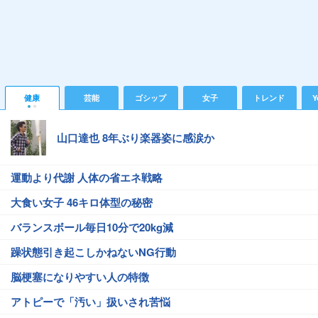
健康
芸能
ゴシップ
女子
トレンド
Y
山口達也 8年ぶり楽器姿に感涙か
運動より代謝 人体の省エネ戦略
大食い女子 46キロ体型の秘密
バランスボール毎日10分で20kg減
躁状態引き起こしかねないNG行動
脳梗塞になりやすい人の特徴
アトピーで「汚い」扱いされ苦悩