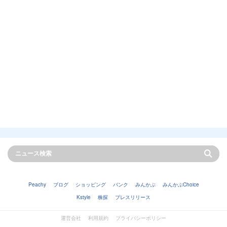
Peachy
ブログ
ショッピング
バンク
みんかぶ
みんかぶChoice
Kstyle
株探
プレスリリース
運営会社
利用規約
プライバシーポリシー