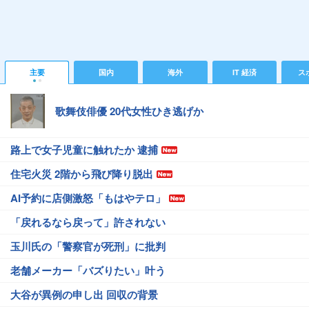
主要
国内
海外
IT 経済
ス
歌舞伎俳優 20代女性ひき逃げか
路上で女子児童に触れたか 逮捕
住宅火災 2階から飛び降り脱出
AI予約に店側激怒「もはやテロ」
「戻れるなら戻って」許されない
玉川氏の「警察官が死刑」に批判
老舗メーカー「バズりたい」叶う
大谷が異例の申し出 回収の背景