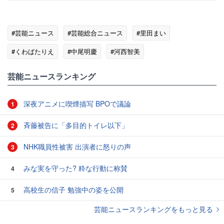
#芸能ニュース
#芸能総合ニュース
#里田まい
#くわばたりえ
#中尾明慶
#河西智美
#林下清志（ビッグダディ）
芸能ニュースランキング
深夜アニメに喫煙描写 BPOで議論
1
斉藤被告に「多目的トイレ以下」
2
NHK職員性被害 出演者に怒りの声
3
みな実を守った? 粋な行動に称賛
4
高校生の信子 勉強中の姿を公開
5
芸能ニュースランキングをもっと見る