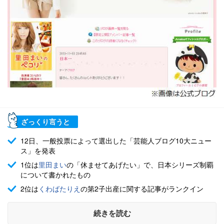
ざっくり言うと
12日、一般投票によって選出した「芸能人ブログ10大ニュー
ス」を発表
1位は
里田まい
の「休ませてあげたい」で、日本シリーズ制覇
について書かれたもの
2位は
くわばたりえ
の第2子出産に関する記事がランクイン
続きを読む