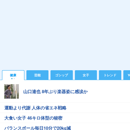
健康
芸能
ゴシップ
女子
トレンド
Y
山口達也 8年ぶり楽器姿に感涙か
運動より代謝 人体の省エネ戦略
大食い女子 46キロ体型の秘密
バランスボール毎日10分で20kg減