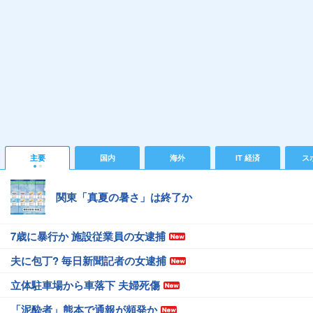
主要
国内
海外
IT 経済
ス
関東「真夏の暑さ」は終了か
7歳に暴行か 施設従業員の女逮捕
夫に包丁? 毎日新聞記者の女逮捕
立体駐車場から車落下 夫婦死傷
「泥酔者」熊本で通報が頻発か