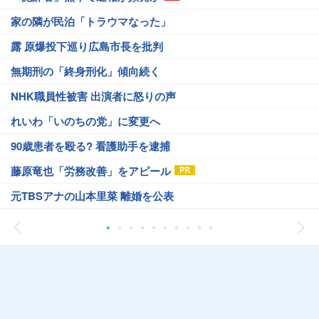
家の隣が民泊「トラウマなった」
露 原爆投下巡り広島市長を批判
無期刑の「終身刑化」傾向続く
NHK職員性被害 出演者に怒りの声
れいわ「いのちの党」に変更へ
90歳患者を殴る? 看護助手を逮捕
藤原竜也「労務改善」をアピール
元TBSアナの山本里菜 離婚を公表