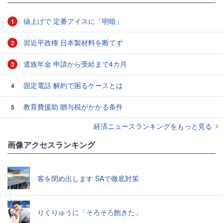
値上げで 定番アイスに「明暗」
1
習近平政権 日本製材料を断てず
2
遺族年金 申請から受給まで4カ月
3
固定電話 解約で困るケースとは
4
教育費援助 贈与税がかかる条件
5
経済ニュースランキングをもっと見る
画像アクセスランキング
客を閉め出します SAで徹底対策
りくりゅうに「そろそろ飽きた」