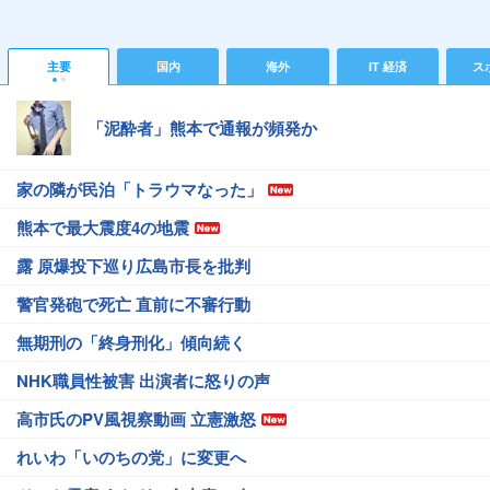
主要
国内
海外
IT 経済
ス
「泥酔者」熊本で通報が頻発か
家の隣が民泊「トラウマなった」
熊本で最大震度4の地震
露 原爆投下巡り広島市長を批判
警官発砲で死亡 直前に不審行動
無期刑の「終身刑化」傾向続く
NHK職員性被害 出演者に怒りの声
高市氏のPV風視察動画 立憲激怒
れいわ「いのちの党」に変更へ