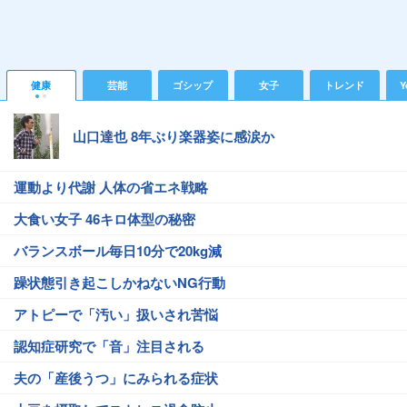
健康
芸能
ゴシップ
女子
トレンド
Y
山口達也 8年ぶり楽器姿に感涙か
運動より代謝 人体の省エネ戦略
大食い女子 46キロ体型の秘密
バランスボール毎日10分で20kg減
躁状態引き起こしかねないNG行動
アトピーで「汚い」扱いされ苦悩
認知症研究で「音」注目される
夫の「産後うつ」にみられる症状