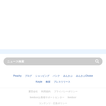
Peachy
ブログ
ショッピング
バンク
みんかぶ
みんかぶChoice
Kstyle
株探
プレスリリース
運営会社
利用規約
プライバシーポリシー
livedoorお客様サポートセンター
livedoor
コンテンツ・広告ポリシー