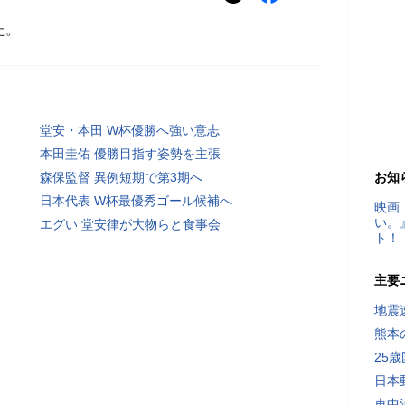
た。
堂安・本田 W杯優勝へ強い意志
本田圭佑 優勝目指す姿勢を主張
森保監督 異例短期で第3期へ
お知
日本代表 W杯最優秀ゴール候補へ
映画
い。
エグい 堂安律が大物らと食事会
ト！
主要
地震速
熊本
25
日本
車中