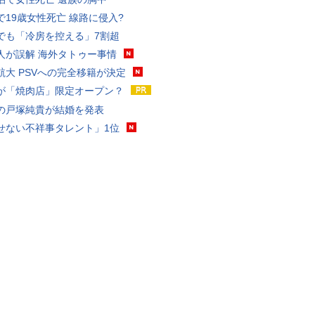
で19歳女性死亡 線路に侵入?
でも「冷房を控える」7割超
人が誤解 海外タトゥー事情
航大 PSVへの完全移籍が決定
が「焼肉店」限定オープン？
の戸塚純貴が結婚を発表
せない不祥事タレント」1位