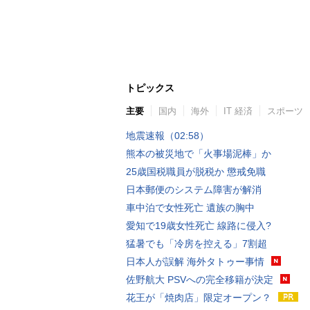
トピックス
主要
国内
海外
IT 経済
スポーツ
地震速報（02:58）
熊本の被災地で「火事場泥棒」か
25歳国税職員が脱税か 懲戒免職
日本郵便のシステム障害が解消
車中泊で女性死亡 遺族の胸中
愛知で19歳女性死亡 線路に侵入?
猛暑でも「冷房を控える」7割超
日本人が誤解 海外タトゥー事情
佐野航大 PSVへの完全移籍が決定
花王が「焼肉店」限定オープン？