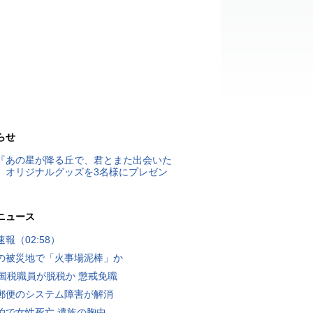
らせ
『あの星が降る丘で、君とまた出会いた
』オリジナルグッズを3名様にプレゼン
ニュース
報（02:58）
の被災地で「火事場泥棒」か
歳国税職員が脱税か 懲戒免職
郵便のシステム障害が解消
泊で女性死亡 遺族の胸中