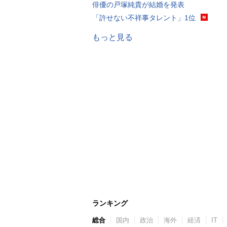
俳優の戸塚純貴が結婚を発表
「許せない不祥事タレント」1位
もっと見る
ランキング
総合
国内
政治
海外
経済
IT