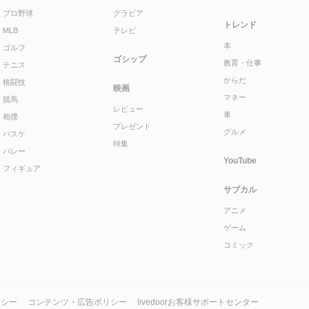
プロ野球
グラビア
トレンド
MLB
テレビ
本
ゴルフ
ゴシップ
教育・仕事
テニス
からだ
格闘技
映画
マネー
競馬
レビュー
車
相撲
プレゼント
グルメ
バスケ
特集
バレー
YouTube
フィギュア
サブカル
アニメ
ゲーム
コミック
リシー
コンテンツ・広告ポリシー
livedoorお客様サポートセンター