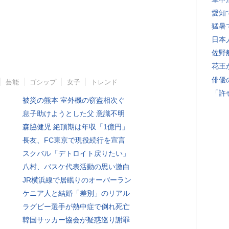
愛知
猛暑
日本
佐野
花王
俳優
芸能
ゴシップ
女子
トレンド
「許
被災の熊本 室外機の窃盗相次ぐ
息子助けようとした父 意識不明
森脇健児 絶頂期は年収「1億円」
長友、FC東京で現役続行を宣言
スクバル「デトロイト戻りたい」
八村、バスケ代表活動の思い激白
JR横浜線で居眠りのオーバーラン
ケニア人と結婚「差別」のリアル
ラグビー選手が熱中症で倒れ死亡
韓国サッカー協会が疑惑巡り謝罪