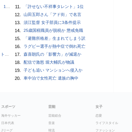
で誘い出し
11.
「許せない不祥事タレント」1位
12.
山田五郎さん「アド街」で名言
13.
須江監督 女子部員に3条件提示
14.
25歳国税職員が脱税か 懲戒免職
15.
「避難所格差」生まれてしまう訳
16.
ラグビー選手が熱中症で倒れ死亡
岡山県警
17.
森喜朗氏の「影響力」が減退か
18.
配信で激怒 堀大輔氏が物議
19.
子ども追い マンションへ侵入か
20.
車中泊で女性死亡 遺族の胸中
スポーツ
芸能
女子
海外サッカー
芸能総合
恋愛
日本代表
音楽
ライフスタイル
Jリーグ
韓流
ファッション