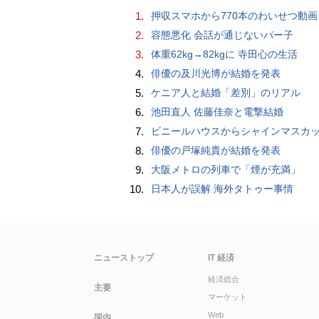
1.
押収スマホから770本のわいせつ動画 15歳少女に酒と薬飲ませ性的暴行か 54歳男を再逮捕 「薬もありますよ」とSNS
2.
容態悪化 会話が通じないパー子
3.
体重62kg→82kgに 寺田心の生活
4.
俳優の及川光博が結婚を発表
5.
ケニア人と結婚「差別」のリアル
6.
池田直人 佐藤佳奈と電撃結婚
7.
ビニールハウスからシャインマスカット約200房を盗んだ疑い ネットで販売か 無職の男（42）逮捕 
8.
俳優の戸塚純貴が結婚を発表
9.
大阪メトロの列車で「煙が充満」
10.
日本人が誤解 海外タトゥー事情
ニューストップ
IT 経済
経済総合
主要
マーケット
Web
国内