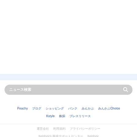
Peachy
ブログ
ショッピング
バンク
みんかぶ
みんかぶChoice
Kstyle
株探
プレスリリース
運営会社
利用規約
プライバシーポリシー
livedoorお客様サポートセンター
livedoor