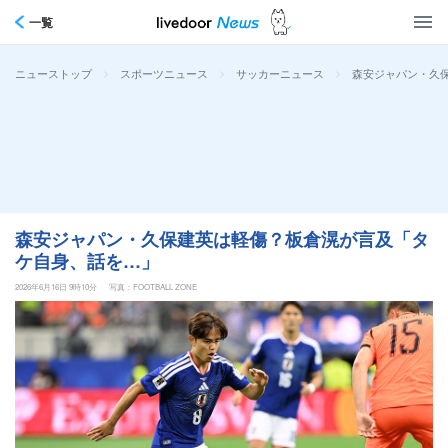
一覧
>
>
>
森安ジャパン・久
ニューストップ
スポーツニュース
サッカーニュース
森安ジャパン・久保建英は軽傷？板倉滉が言及「タ
ケ自身、話を…」
2026年6月16日 9時10分
写真：FOOTBALL ZONE