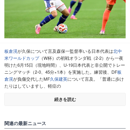
板倉滉
が久保について言及森保一監督率いる日本代表は
北中
米ワールドカップ
（W杯）の初戦オランダ戦（2-2）から一夜
明けた6月15日（現地時間）、U-19日本代表と非公開でトレー
ニングマッチ（2-0、45分×1本）を実施した。練習後、DF
板
倉滉
が負傷交代したMF
久保建英
について言及。「普通に歩け
たりはしていますし、軽症の
続きを読む
関連の最新ニュース