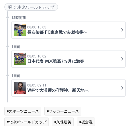
北中米ワールドカップ
12時間前
08/06 15:03
長友佑都 FC東京戦で去就挨拶へ
1日前
08/05 10:02
日本代表 南米強豪と9月に激突
1日前
08/05 09:11
W杯で大活躍の守護神、新天地へ
#スポーツニュース
#サッカーニュース
#北中米ワールドカップ
#久保建英
#板倉滉