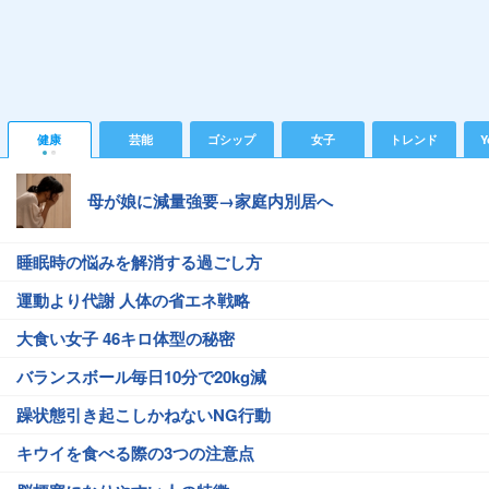
健康
芸能
ゴシップ
女子
トレンド
Y
母が娘に減量強要→家庭内別居へ
睡眠時の悩みを解消する過ごし方
運動より代謝 人体の省エネ戦略
大食い女子 46キロ体型の秘密
バランスボール毎日10分で20kg減
躁状態引き起こしかねないNG行動
キウイを食べる際の3つの注意点