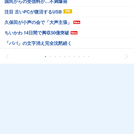
国民からの受信料が…不満爆発
注目 古いPCが復活するUSB
久保田が小声の会で「大声主張」
ちいかわ 14日間で興収50億突破
「パパ」の文字消え完全沈黙続く