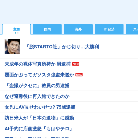
主要
国内
海外
IT 経済
ス
「脱STARTO社」かじ切り…大勝利
未成年の裸体写真所持か 男逮捕
覆面かぶってガソスタ強盗未遂か
「盗撮がクセに」教員の男逮捕
なぜ避難後に再入館できたのか
女児にAV見せわいせつ? 75歳逮捕
訪日米人が「日本の遺物」に感動
AI予約に店側激怒「もはやテロ」