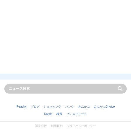
Peachy
ブログ
ショッピング
バンク
みんかぶ
みんかぶChoice
Kstyle
株探
プレスリリース
運営会社
利用規約
プライバシーポリシー