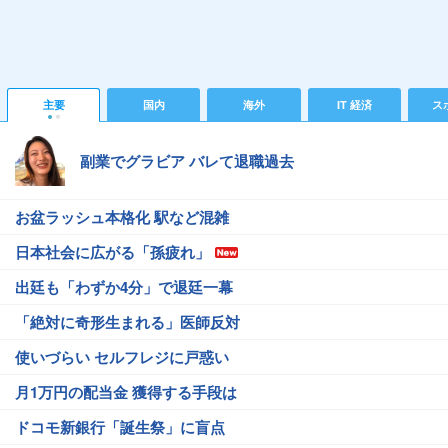
主要
国内
海外
IT 経済
ス
副業でグラビア バレて退職過去
お盆ラッシュ本格化 駅など混雑
日本社会に広がる「孫疲れ」
出廷も「わずか4分」で退廷一幕
「絶対に奇形生まれる」医師反対
使いづらい セルフレジに戸惑い
月1万円の配当金 獲得する手段は
ドコモ新銀行「誕生祭」に盲点