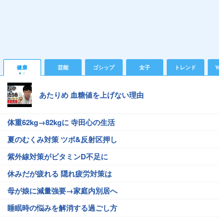
健康
芸能
ゴシップ
女子
トレンド
Y
あたりめ 血糖値を上げない理由
体重62kg→82kgに 寺田心の生活
夏のむくみ対策 ツボ&反射区押し
紫外線対策がビタミンD不足に
休みだが疲れる 隠れ疲労対策は
母が娘に減量強要→家庭内別居へ
睡眠時の悩みを解消する過ごし方