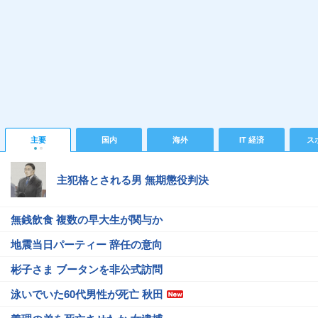
主要
国内
海外
IT 経済
ス
主犯格とされる男 無期懲役判決
無銭飲食 複数の早大生が関与か
地震当日パーティー 辞任の意向
彬子さま ブータンを非公式訪問
泳いでいた60代男性が死亡 秋田