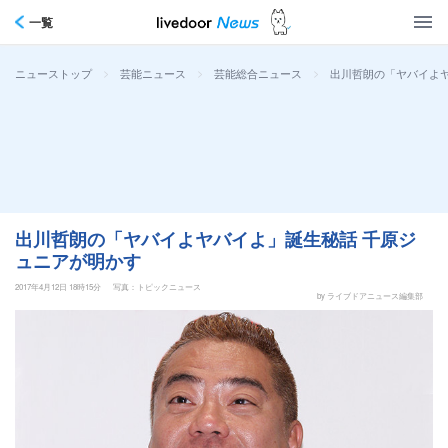
一覧
>
>
>
出川哲朗の「ヤバイよ
ニューストップ
芸能ニュース
芸能総合ニュース
出川哲朗の「ヤバイよヤバイよ」誕生秘話 千原ジ
ュニアが明かす
2017年4月12日 18時15分
写真：トピックニュース
by ライブドアニュース編集部