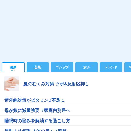
健康
芸能
ゴシップ
女子
トレンド
Y
夏のむくみ対策 ツボ&反射区押し
紫外線対策がビタミンD不足に
母が娘に減量強要→家庭内別居へ
睡眠時の悩みを解消する過ごし方
運動より代謝 人体の省エネ戦略