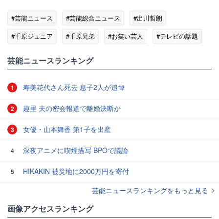
#芸能ニュース
#芸能総合ニュース
#出川哲朗
#千原ジュニア
#千原兄弟
#お笑い芸人
#テレビの話題
芸能ニュースランキング
寿美花代さん死去 息子2人が追悼
1
趣里 夫の密会報道で離婚決断か
2
女優・山本舞香 第1子を出産
3
深夜アニメに喫煙描写 BPOで議論
4
HIKAKIN 被災地に2000万円を寄付
5
芸能ニュースランキングをもっと見る
画像アクセスランキング