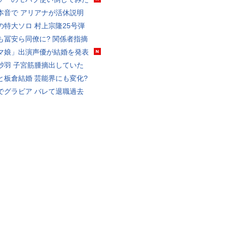
本音で アリアナが活休説明
の特大ソロ 村上宗隆25号弾
も冨安ら同僚に? 関係者指摘
マ娘」出演声優が結婚を発表
砂羽 子宮筋腫摘出していた
と板倉結婚 芸能界にも変化?
でグラビア バレて退職過去