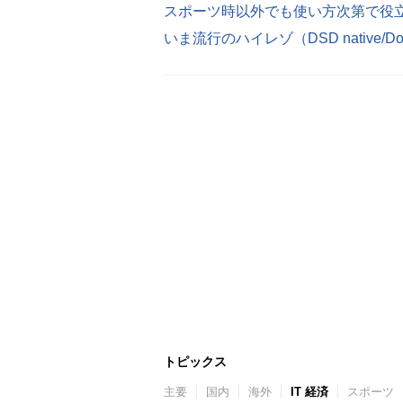
スポーツ時以外でも使い方次第で役
いま流行のハイレゾ（DSD native/DoP
トピックス
主要
国内
海外
IT 経済
スポーツ