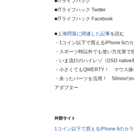
■ITライフハック
■ITライフハック Twitter
■ITライフハック Facebook
■
上海問屋に関連した記事
を読む
・1コイン以下で買えるiPhone 6のカ
・スポーツ時以外でも使い方次第で
・いま流行のハイレゾ（DSD native/D
・小さくてもQWERTY！ マウス操作
・余ったパーツを活用！ 50mmのmS
アダプター
外部サイト
1コイン以下で買えるiPhone 6のカラ