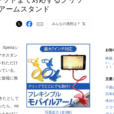
アームスタンド
みんなの感想は？
Xperiaシ
お知
マホスタン
映画
されただけ
い。
ト！
っている。
た途端に無
主要
子孫
日本
応できたとして
休み
ったら、mi
ドコ
写真拡大 (全3枚)
というわけに
ダイ