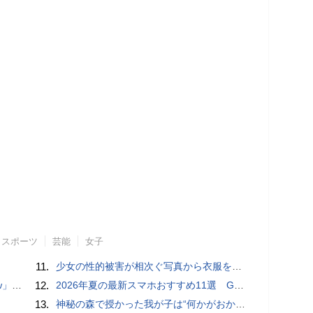
スポーツ
芸能
女子
11.
少女の性的被害が相次ぐ写真から衣服を剥ぎ取るAIポルノアプリ「ClothOff」の背後にいる人物とは？
言われる？
12.
2026年夏の最新スマホおすすめ11選 GalaxyやXperia、arrows、AQUOSなど注目機種の特徴は
13.
神秘の森で授かった我が子は“何かがおかしい”『ナイトボーン -夜哭-』本編映像解禁 母の絶叫顔うちわが全国の劇場に［ホラー通信］