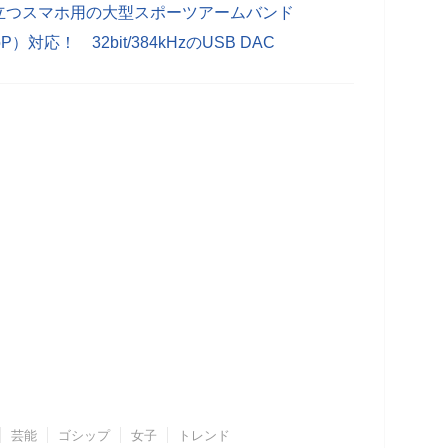
立つスマホ用の大型スポーツアームバンド
）対応！ 32bit/384kHzのUSB DAC
芸能
ゴシップ
女子
トレンド