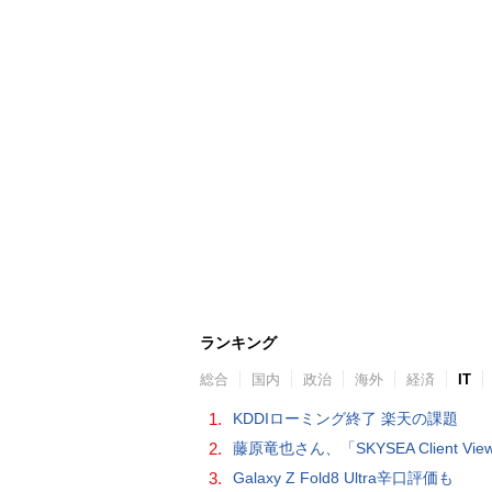
ランキング
総合
国内
政治
海外
経済
IT
1.
KDDIローミング終了 楽天の課題
2.
藤原竜也さん、「SKYSEA Client View」新CMで「AI労務改善」をアピール 働き方をAIが分析したら「すぐに休んで」と
3.
Galaxy Z Fold8 Ultra辛口評価も