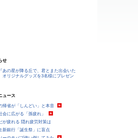
らせ
『あの星が降る丘で、君とまた出会いた
』オリジナルグッズを3名様にプレゼン
ニュース
の帰省が「しんどい」と本音
社会に広がる「孫疲れ」
だが疲れる 隠れ疲労対策は
モ新銀行「誕生祭」に盲点
ソーのモバブ使い倒してみた