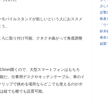
少し
。
反撃
板倉
いモバイルスタンドが欲しいという人におススメ
「ウ
よう。
鈴木
春奈
ころに取り付け可能、クネクネ曲がって角度調整
副業
。
15mm開くので、大型スマートフォンはもちろ
可能だ。仕事用デスクやキッチンテーブル、車のイ
クリップで挟める場所ならどこでも使えるのがポ
面は縦でも横でも設置可能。