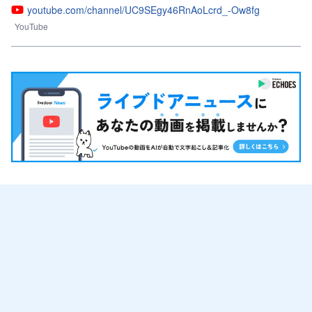
youtube.com/channel/UC9SEgy46RnAoLcrd_-Ow8fg
YouTube