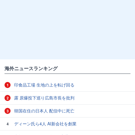
海外ニュースランキング
印食品工場 生地の上を転げ回る
1
露 原爆投下巡り広島市長を批判
2
韓国在住の日本人 配信中に死亡
3
ディーン氏ら4人 AI新会社を創業
4