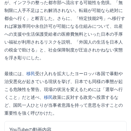
が、インフラの整った都市部へ流出する可能性を危惧。「無
制限に人手不足はこれ解消されない。転籍が可能なら絶対に
都会へ行く」と断言した。さらに、「特定技能2号」へ移行す
れば家族帯同や永住許可が可能になる仕組みについて、出産
への支援や生活保護受給者の医療費無料といった日本の手厚
い福祉が利用されるリスクを説明。「外国人の生活を日本人
の税金で助ける」と、社会保障制度が圧迫されかねない実態
を浮き彫りにした。
最後には、
移民
受け入れを拡大したヨーロッパ各国で暴動や
治安悪化が起きている現状を挙げ、日本でも同様の事態が起
こる危険性を警告。現場の状況を変えるためには「選挙へ行
くこと」だと述べ、
移民
政策に反対する政党へ投票するな
ど、国民一人ひとりが当事者意識を持って意思を示すことの
重要性を強く呼びかけた。
YouTubeの動画内容