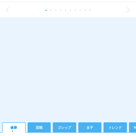
健康
芸能
ゴシップ
女子
トレンド
Y