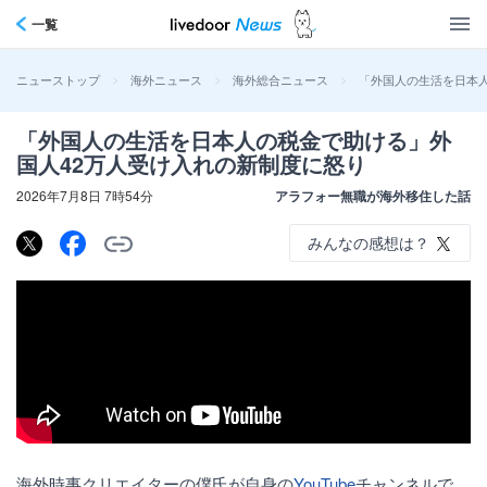
一覧
>
>
>
「外国人の生活を日本
ニューストップ
海外ニュース
海外総合ニュース
「外国人の生活を日本人の税金で助ける」外
国人42万人受け入れの新制度に怒り
2026年7月8日 7時54分
アラフォー無職が海外移住した話
みんなの感想は？
海外時事クリエイターの僕氏が自身の
YouTube
チャンネルで