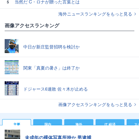
当然だ C・ロナが贈った言葉とは
5
海外ニュースランキングをもっと見る
画像アクセスランキング
中日が新庄監督招聘を検討か
関東「真夏の暑さ」は終了か
ドジャース6連敗 佐々木が止める
画像アクセスランキングをもっと見る
主要
国内
海外
IT 経済
ス
未成年の裸体写真所持か 男逮捕