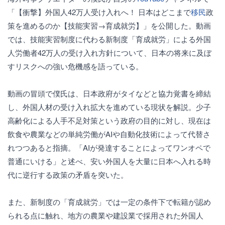
「【衝撃】外国人42万人受け入れへ！ 日本はどこまで
移民
政
策を進めるのか【技能実習→育成就労】」を公開した。動画
では、技能実習制度に代わる新制度「育成就労」による外国
人労働者42万人の受け入れ方針について、日本の将来に及ぼ
すリスクへの強い危機感を語っている。
動画の冒頭で僕氏は、日本政府がタイなどと協力覚書を締結
し、外国人材の受け入れ拡大を進めている現状を解説。少子
高齢化による人手不足対策という政府の目的に対し、現在は
飲食や農業などの単純労働がAIや自動化技術によって代替さ
れつつあると指摘。「AIが発達することによってワンオペで
普通にいける」と述べ、安い外国人を大量に日本へ入れる時
代に逆行する政策の矛盾を突いた。
また、新制度の「育成就労」では一定の条件下で転籍が認め
られる点に触れ、地方の農業や建設業で採用された外国人