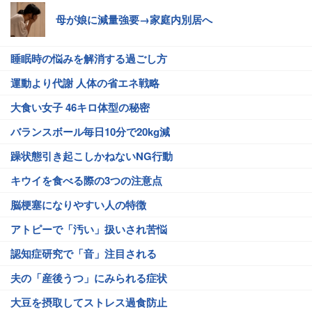
母が娘に減量強要→家庭内別居へ
睡眠時の悩みを解消する過ごし方
運動より代謝 人体の省エネ戦略
大食い女子 46キロ体型の秘密
バランスボール毎日10分で20kg減
躁状態引き起こしかねないNG行動
キウイを食べる際の3つの注意点
脳梗塞になりやすい人の特徴
アトピーで「汚い」扱いされ苦悩
認知症研究で「音」注目される
夫の「産後うつ」にみられる症状
大豆を摂取してストレス過食防止