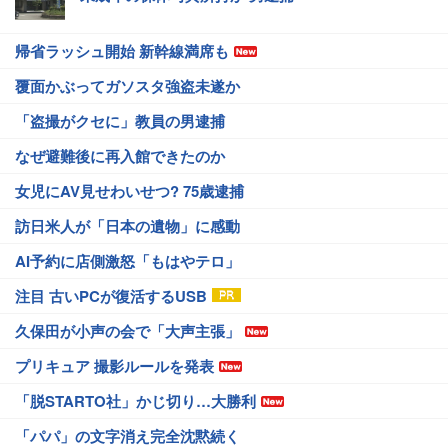
帰省ラッシュ開始 新幹線満席も
覆面かぶってガソスタ強盗未遂か
「盗撮がクセに」教員の男逮捕
なぜ避難後に再入館できたのか
女児にAV見せわいせつ? 75歳逮捕
訪日米人が「日本の遺物」に感動
AI予約に店側激怒「もはやテロ」
注目 古いPCが復活するUSB
久保田が小声の会で「大声主張」
プリキュア 撮影ルールを発表
「脱STARTO社」かじ切り…大勝利
「パパ」の文字消え完全沈黙続く