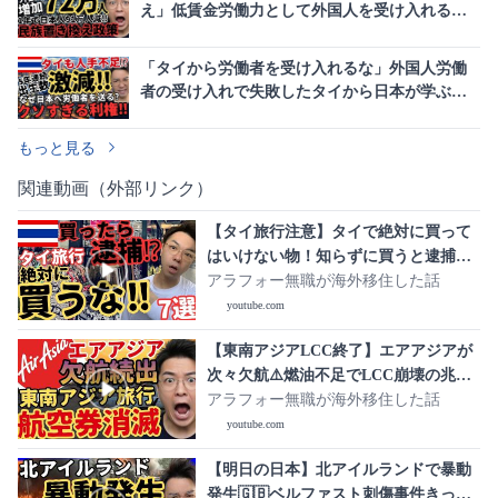
え」低賃金労働力として外国人を受け入れる構
造の罠
「タイから労働者を受け入れるな」外国人労働
者の受け入れで失敗したタイから日本が学ぶべ
き教訓
もっと見る
関連動画（外部リンク）
【タイ旅行注意】タイで絶対に買って
はいけない物！知らずに買うと逮捕・
後悔レベル【７選】
アラフォー無職が海外移住した話
youtube.com
【東南アジアLCC終了】エアアジアが
次々欠航⚠️燃油不足でLCC崩壊の兆し
【旅行コストが爆上げ】
アラフォー無職が海外移住した話
youtube.com
【明日の日本】北アイルランドで暴動
発生🇬🇧ベルファスト刺傷事件きっか