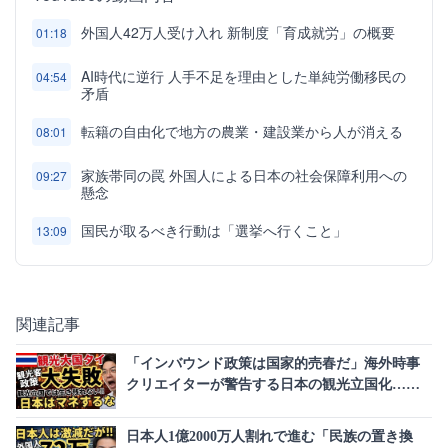
外国人42万人受け入れ 新制度「育成就労」の概要
01:18
AI時代に逆行 人手不足を理由とした単純労働移民の
04:54
矛盾
転籍の自由化で地方の農業・建設業から人が消える
08:01
家族帯同の罠 外国人による日本の社会保障利用への
09:27
懸念
国民が取るべき行動は「選挙へ行くこと」
13:09
関連記事
「インバウンド政策は国家的売春だ」海外時事
クリエイターが警告する日本の観光立国化…タ
イが観光業に魂を売った末路
日本人1億2000万人割れで進む「民族の置き換