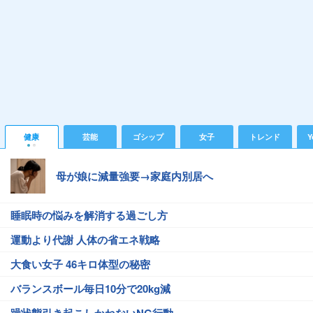
健康
芸能
ゴシップ
女子
トレンド
Y
母が娘に減量強要→家庭内別居へ
睡眠時の悩みを解消する過ごし方
運動より代謝 人体の省エネ戦略
大食い女子 46キロ体型の秘密
バランスボール毎日10分で20kg減