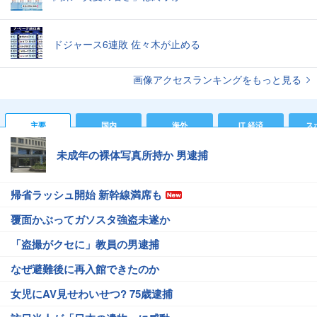
ドジャース6連敗 佐々木が止める
画像アクセスランキングをもっと見る
主要
国内
海外
IT 経済
ス
未成年の裸体写真所持か 男逮捕
帰省ラッシュ開始 新幹線満席も
覆面かぶってガソスタ強盗未遂か
「盗撮がクセに」教員の男逮捕
なぜ避難後に再入館できたのか
女児にAV見せわいせつ? 75歳逮捕