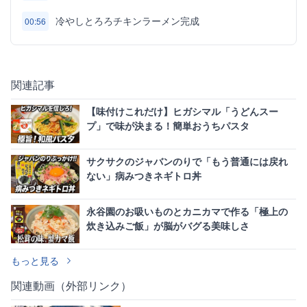
冷やしとろろチキンラーメン完成
00:56
関連記事
【味付けこれだけ】ヒガシマル「うどんスー
プ」で味が決まる！簡単おうちパスタ
サクサクのジャバンのりで「もう普通には戻れ
ない」病みつきネギトロ丼
永谷園のお吸いものとカニカマで作る「極上の
炊き込みご飯」が脳がバグる美味しさ
もっと見る
関連動画（外部リンク）