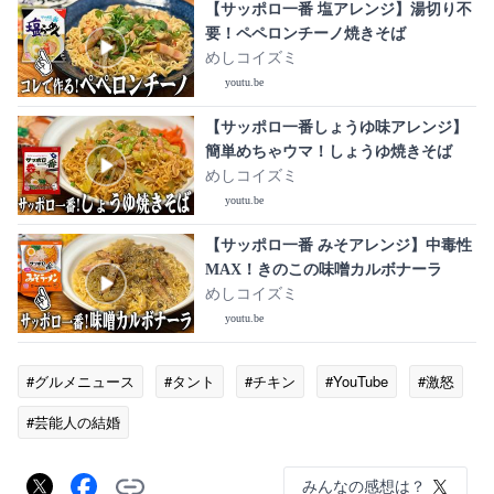
【サッポロ一番 塩アレンジ】湯切り不
要！ペペロンチーノ焼きそば
めしコイズミ
youtu.be
【サッポロ一番しょうゆ味アレンジ】
簡単めちゃウマ！しょうゆ焼きそば
めしコイズミ
youtu.be
【サッポロ一番 みそアレンジ】中毒性
MAX！きのこの味噌カルボナーラ
めしコイズミ
youtu.be
#グルメニュース
#タント
#チキン
#YouTube
#激怒
#芸能人の結婚
みんなの感想は？