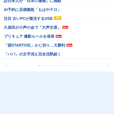
訪日米人が「日本の遺物」に感動
AI予約に店側激怒「もはやテロ」
注目 古いPCが復活するUSB
久保田が小声の会で「大声主張」
プリキュア 撮影ルールを発表
「脱STARTO社」かじ切り…大勝利
「パパ」の文字消え完全沈黙続く