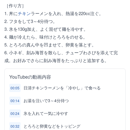
［作り方］
1. 丼に
チキン
ラーメンを入れ、熱湯を220cc注ぐ。
2. フタをして3～4分待つ。
3. 氷を130g加え、よく混ぜて麺を冷やす。
4. 麺が冷えたら、味付けとろろをのせる。
5. とろろの真ん中を凹ませて、卵黄を落とす。
6. 小ネギ、刻み海苔を散らし、チューブわさびを添えて完
成。お好みでさらに刻み海苔をたっぷりと追加する。
YouTubeの動画内容
日清チキンラーメンを「冷やし」で食べる
00:05
お湯を注いで3～4分待つ
00:14
氷を入れて一気に冷やす
00:24
とろろと卵黄などをトッピング
00:32