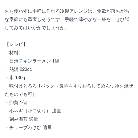
火を使わずに手軽に作れる冷製アレンジは、食欲が落ちがち
な季節にも重宝しそうです。手軽で涼やかな一杯を、ぜひ試
してみてはいかがでしょうか。
【レシピ】
［材料］
・日清
チキン
ラーメン 1袋
・熱湯 220cc
・氷 130g
・味付けとろろ 1パック（長芋をすりおろしてめんつゆを混ぜ
たものでも可）
・卵黄 1個
・小ネギ（小口切り） 適量
・刻み海苔 適量
・チューブわさび 適量