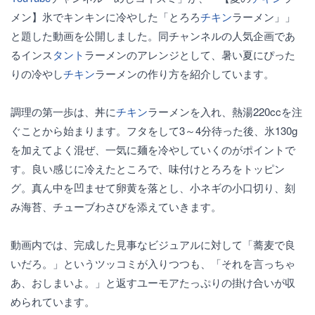
メン】氷でキンキンに冷やした「とろろ
チキン
ラーメン」」
と題した動画を公開しました。同チャンネルの人気企画であ
るインス
タント
ラーメンのアレンジとして、暑い夏にぴった
りの冷やし
チキン
ラーメンの作り方を紹介しています。
調理の第一歩は、丼に
チキン
ラーメンを入れ、熱湯220ccを注
ぐことから始まります。フタをして3～4分待った後、氷130g
を加えてよく混ぜ、一気に麺を冷やしていくのがポイントで
す。良い感じに冷えたところで、味付けとろろをトッピン
グ。真ん中を凹ませて卵黄を落とし、小ネギの小口切り、刻
み海苔、チューブわさびを添えていきます。
動画内では、完成した見事なビジュアルに対して「蕎麦で良
いだろ。」というツッコミが入りつつも、「それを言っちゃ
あ、おしまいよ。」と返すユーモアたっぷりの掛け合いが収
められています。