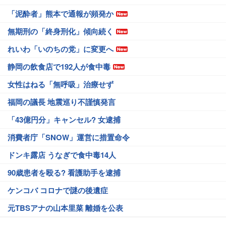
「泥酔者」熊本で通報が頻発か
無期刑の「終身刑化」傾向続く
れいわ「いのちの党」に変更へ
静岡の飲食店で192人が食中毒
女性はねる「無呼吸」治療せず
福岡の議長 地震巡り不謹慎発言
「43億円分」キャンセル? 女逮捕
消費者庁「SNOW」運営に措置命令
ドンキ露店 うなぎで食中毒14人
90歳患者を殴る? 看護助手を逮捕
ケンコバ コロナで謎の後遺症
元TBSアナの山本里菜 離婚を公表