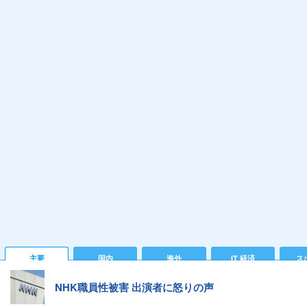
主要
国内
海外
IT 経済
ス
NHK職員性被害 出演者に怒りの声