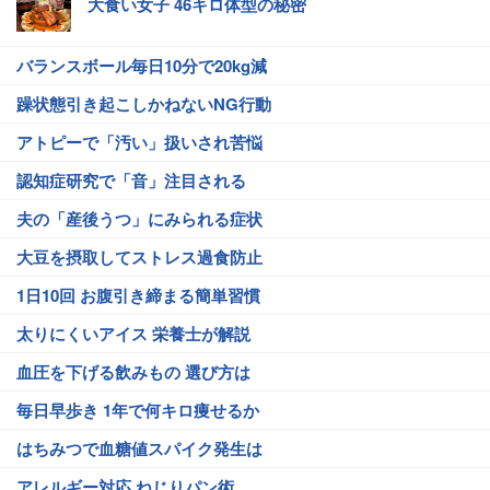
大食い女子 46キロ体型の秘密
バランスボール毎日10分で20kg減
躁状態引き起こしかねないNG行動
アトピーで「汚い」扱いされ苦悩
認知症研究で「音」注目される
夫の「産後うつ」にみられる症状
大豆を摂取してストレス過食防止
1日10回 お腹引き締まる簡単習慣
太りにくいアイス 栄養士が解説
血圧を下げる飲みもの 選び方は
毎日早歩き 1年で何キロ痩せるか
はちみつで血糖値スパイク発生は
アレルギー対応 ねじりパン術