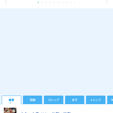
健康
芸能
ゴシップ
女子
トレンド
Y