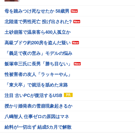
母を踏みつけ死なせたか 58歳男
北陸道で男性死亡 投げ出された?
土砂崩落で温泉客ら400人孤立か
高級ブドウ約200房を盗んだ疑い
「義足で夜の営み」モデルの悩み
飯塚幸三氏に長男「勝ち目ない」
性被害者の友人「ラッキーやん」
「東大卒」で就活を舐めた末路
注目 古いPCが復活するUSB
授かり婚発表の雪崩現象起きるか
八嶋智人 仕事ゼロの原因はマネ
給料が一切出ず 結成5カ月で解散