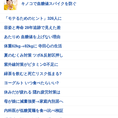
キノコで血糖値スパイクを防ぐ
「モテるためのヒント」326人に
容姿と寿命 28年追跡で見えた差
あたりめ 血糖値を上げない理由
体重62kg→82kgに 寺田心の生活
夏のむくみ対策 ツボ&反射区押し
紫外線対策がビタミンD不足に
緑茶を飲むと死亡リスク低まる?
ヨーグルト いつ食べたらいい?
休みだが疲れる 隠れ疲労対策は
母が娘に減量強要→家庭内別居へ
内科医が低糖質麺を食べ比べ検証