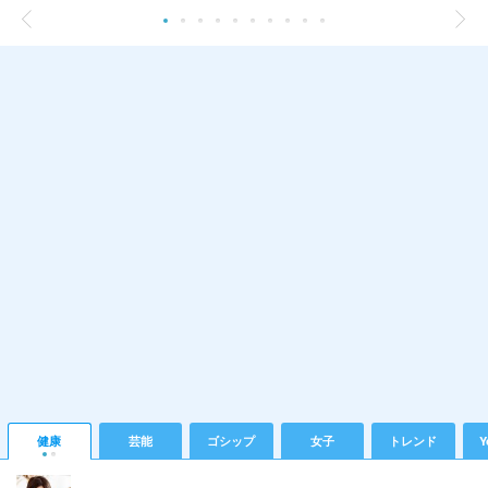
健康
芸能
ゴシップ
女子
トレンド
Y