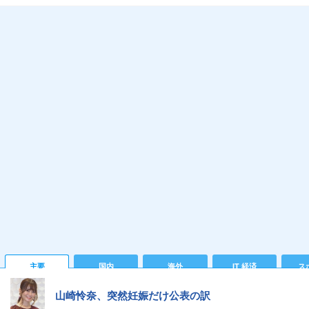
主要
国内
海外
IT 経済
ス
山崎怜奈、突然妊娠だけ公表の訳