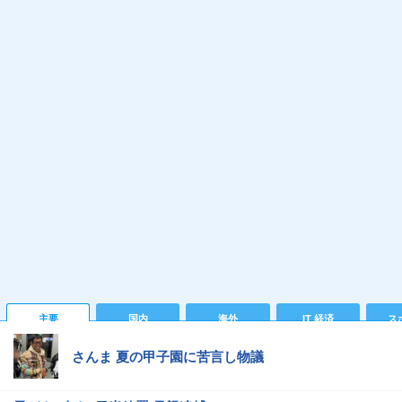
主要
国内
海外
IT 経済
ス
さんま 夏の甲子園に苦言し物議