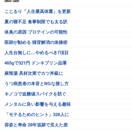
こじるり「人生最高体重」を更新
夏の寝不足 食事制限でも太る訳
体臭の原因 プロテインの可能性
医師が勧める 猫背解消の体操術
人生台無しに…やめるべき7項目
465gで321円 ドンキプリン品薄
麻辣湯 具材次第でカツ丼級に
うつ病患者の本音とNGな接し方
キノコで血糖値スパイクを防ぐ
メンタルに良い影響を与える趣味
「モテるためのヒント」326人に
容姿と寿命 28年追跡で見えた差