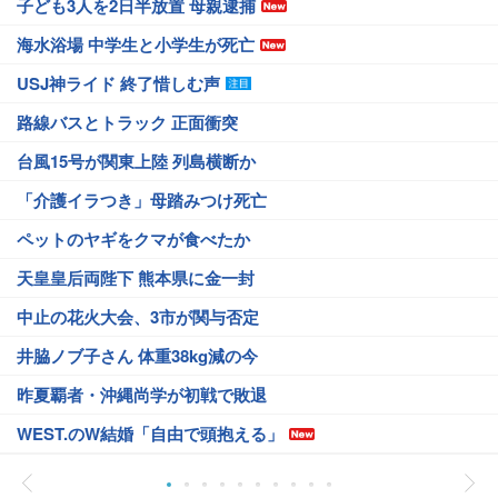
子ども3人を2日半放置 母親逮捕
海水浴場 中学生と小学生が死亡
USJ神ライド 終了惜しむ声
路線バスとトラック 正面衝突
台風15号が関東上陸 列島横断か
「介護イラつき」母踏みつけ死亡
ペットのヤギをクマが食べたか
天皇皇后両陛下 熊本県に金一封
中止の花火大会、3市が関与否定
井脇ノブ子さん 体重38kg減の今
昨夏覇者・沖縄尚学が初戦で敗退
WEST.のW結婚「自由で頭抱える」