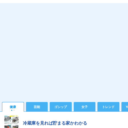
健康
芸能
ゴシップ
女子
トレンド
Y
冷蔵庫を見れば貯まる家かわかる