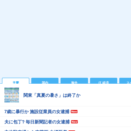
主要
国内
海外
IT 経済
ス
関東「真夏の暑さ」は終了か
7歳に暴行か 施設従業員の女逮捕
夫に包丁? 毎日新聞記者の女逮捕