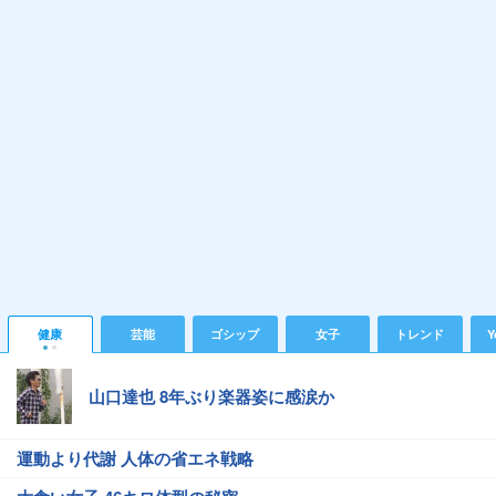
健康
芸能
ゴシップ
女子
トレンド
Y
山口達也 8年ぶり楽器姿に感涙か
運動より代謝 人体の省エネ戦略