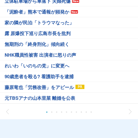
立体駐車場から車落下 夫婦死傷
「泥酔者」熊本で通報が頻発か
家の隣が民泊「トラウマなった」
露 原爆投下巡り広島市長を批判
無期刑の「終身刑化」傾向続く
NHK職員性被害 出演者に怒りの声
れいわ「いのちの党」に変更へ
90歳患者を殴る? 看護助手を逮捕
藤原竜也「労務改善」をアピール
元TBSアナの山本里菜 離婚を公表