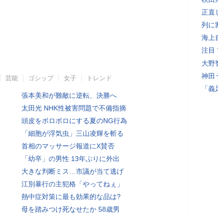
正直
列に
海上
注目
大野
神田
芸能
ゴシップ
女子
トレンド
「義
張本美和が難敵に逆転、決勝へ
太田光 NHK性被害問題で不備指摘
頭皮をボロボロにする夏のNG行為
「細胞が浮気虫」三山凌輝を斬る
首相のマッサージ報道にX賛否
「幼卒」の男性 13年ぶりに外出
大きな判断ミス…市議が当て逃げ
江別暴行の主犯格「やってねぇ」
熱中症対策に最も効果的な品は?
母を踏みつけ死なせたか 58歳男