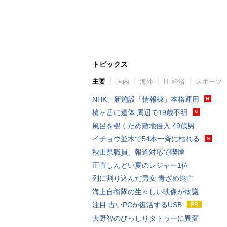
トピックス
主要
国内
海外
IT 経済
スポーツ
NHK、新施設「情報棟」本格運用
槍ヶ岳に遺体 周辺で19歳不明
風呂を覗くため敷地侵入 49歳男
イチョウ並木で54本一斉に枯れる
秋田県職員、報道対応で喫煙
正直しんどい夏のレジャー1位
列に割り込んだ男女 青ざめ逃亡
海上自衛隊の生々しい映像が物議
注目 古いPCが復活するUSB
大野智のびっしりタトゥーに異変