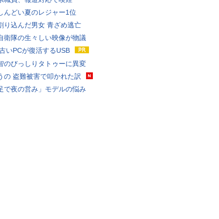
しんどい夏のレジャー1位
割り込んだ男女 青ざめ逃亡
自衛隊の生々しい映像が物議
 古いPCが復活するUSB
智のびっしりタトゥーに異変
うの 盗難被害で叩かれた訳
足で夜の営み」モデルの悩み