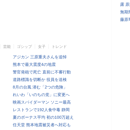
露 
無期
藤原
芸能
ゴシップ
女子
トレンド
アジカン 三原重夫さんを追悼
熊本で最大震度4の地震
警官発砲で死亡 直前に不審行動
道路標識を切断か 役員を送検
8月の台風 潜む「2つの危険」
れいわ「いのちの党」に変更へ
映画スパイダーマン ソニー最高
レストランで192人食中毒 静岡
夏のボーナス平均 初の100万超え
任天堂 熊本地震被災者へ対応も