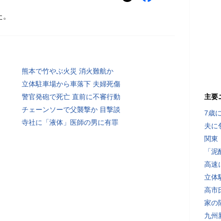
た。
熊本で竹やぶ火災 消火難航か
立体駐車場から車落下 夫婦死傷
警官発砲で死亡 直前に不審行動
主要
チェーンソーで父襲撃か 目撃談
7歳
寺社に「液体」医師の男に有罪
夫に
関東
「泥
高速
立体
高市
家の
九州