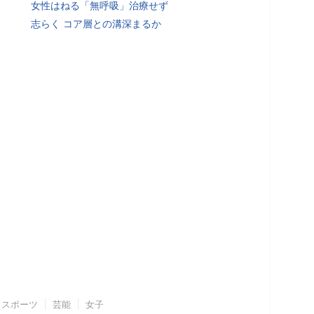
女性はねる「無呼吸」治療せず
志らく コア層との溝深まるか
スポーツ
芸能
女子