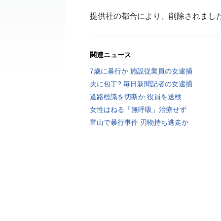
提供社の都合により、削除されまし
関連ニュース
7歳に暴行か 施設従業員の女逮捕
夫に包丁? 毎日新聞記者の女逮捕
道路標識を切断か 役員を送検
女性はねる「無呼吸」治療せず
富山で暴行事件 刃物持ち逃走か