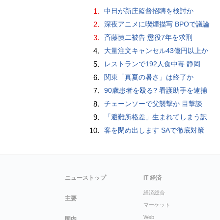
1.
中日が新庄監督招聘を検討か
2.
深夜アニメに喫煙描写 BPOで議論
3.
斉藤慎二被告 懲役7年を求刑
4.
大量注文キャンセル43億円以上か
5.
レストランで192人食中毒 静岡
6.
関東「真夏の暑さ」は終了か
7.
90歳患者を殴る? 看護助手を逮捕
8.
チェーンソーで父襲撃か 目撃談
9.
「避難所格差」生まれてしまう訳
10.
客を閉め出します SAで徹底対策
ニューストップ
IT 経済
経済総合
主要
マーケット
Web
国内