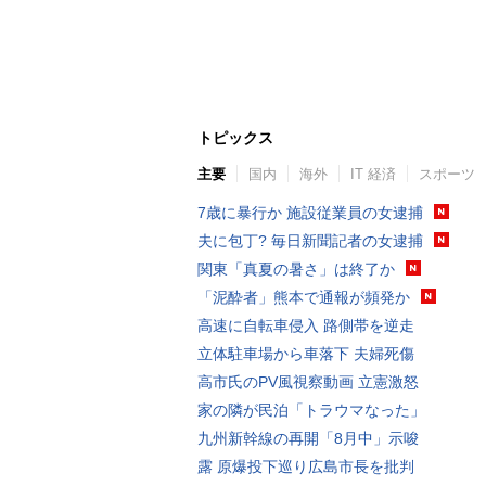
トピックス
主要
国内
海外
IT 経済
スポーツ
7歳に暴行か 施設従業員の女逮捕
夫に包丁? 毎日新聞記者の女逮捕
関東「真夏の暑さ」は終了か
「泥酔者」熊本で通報が頻発か
高速に自転車侵入 路側帯を逆走
立体駐車場から車落下 夫婦死傷
高市氏のPV風視察動画 立憲激怒
家の隣が民泊「トラウマなった」
九州新幹線の再開「8月中」示唆
露 原爆投下巡り広島市長を批判