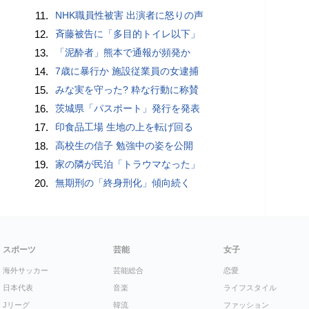
11.
NHK職員性被害 出演者に怒りの声
12.
斉藤被告に「多目的トイレ以下」
13.
「泥酔者」熊本で通報が頻発か
14.
7歳に暴行か 施設従業員の女逮捕
15.
みな実を守った? 粋な行動に称賛
16.
茨城県「パスポート」発行を発表
17.
印食品工場 生地の上を転げ回る
18.
高校生の信子 勉強中の姿を公開
19.
家の隣が民泊「トラウマなった」
20.
無期刑の「終身刑化」傾向続く
スポーツ
芸能
女子
海外サッカー
芸能総合
恋愛
日本代表
音楽
ライフスタイル
Jリーグ
韓流
ファッション