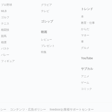
プロ野球
グラビア
トレンド
MLB
テレビ
本
ゴルフ
ゴシップ
教育・仕事
テニス
からだ
格闘技
映画
マネー
競馬
レビュー
車
相撲
プレゼント
グルメ
バスケ
特集
バレー
YouTube
フィギュア
サブカル
アニメ
ゲーム
コミック
リシー
コンテンツ・広告ポリシー
livedoorお客様サポートセンター