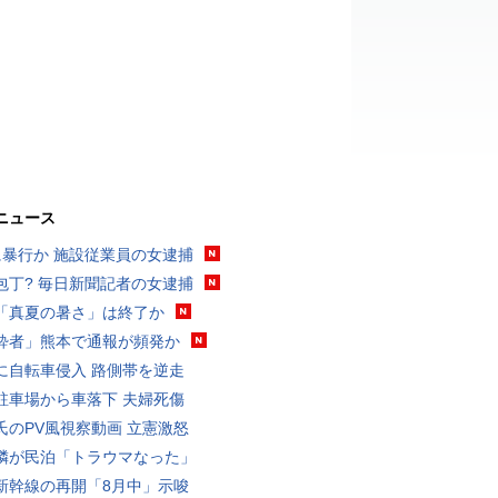
ニュース
に暴行か 施設従業員の女逮捕
包丁? 毎日新聞記者の女逮捕
「真夏の暑さ」は終了か
酔者」熊本で通報が頻発か
に自転車侵入 路側帯を逆走
駐車場から車落下 夫婦死傷
氏のPV風視察動画 立憲激怒
隣が民泊「トラウマなった」
新幹線の再開「8月中」示唆