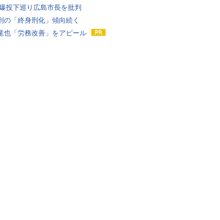
原爆投下巡り広島市長を批判
刑の「終身刑化」傾向続く
竜也「労務改善」をアピール