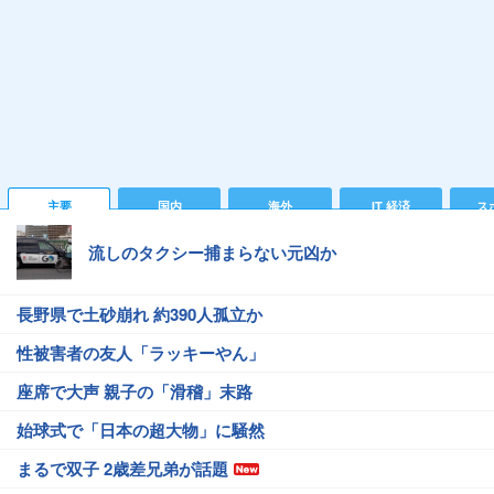
主要
国内
海外
IT 経済
ス
流しのタクシー捕まらない元凶か
長野県で土砂崩れ 約390人孤立か
性被害者の友人「ラッキーやん」
座席で大声 親子の「滑稽」末路
始球式で「日本の超大物」に騒然
まるで双子 2歳差兄弟が話題