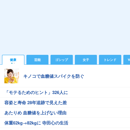
健康
芸能
ゴシップ
女子
トレンド
Y
キノコで血糖値スパイクを防ぐ
「モテるためのヒント」326人に
容姿と寿命 28年追跡で見えた差
あたりめ 血糖値を上げない理由
体重62kg→82kgに 寺田心の生活