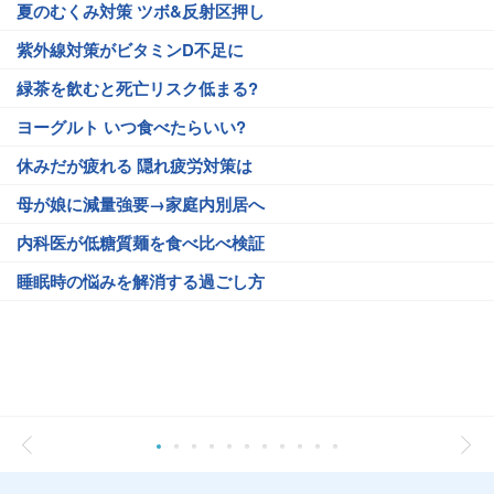
夏のむくみ対策 ツボ&反射区押し
紫外線対策がビタミンD不足に
緑茶を飲むと死亡リスク低まる?
ヨーグルト いつ食べたらいい?
休みだが疲れる 隠れ疲労対策は
母が娘に減量強要→家庭内別居へ
内科医が低糖質麺を食べ比べ検証
睡眠時の悩みを解消する過ごし方