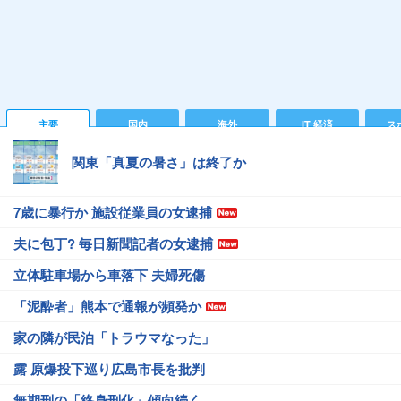
主要
国内
海外
IT 経済
ス
関東「真夏の暑さ」は終了か
7歳に暴行か 施設従業員の女逮捕
夫に包丁? 毎日新聞記者の女逮捕
立体駐車場から車落下 夫婦死傷
「泥酔者」熊本で通報が頻発か
家の隣が民泊「トラウマなった」
露 原爆投下巡り広島市長を批判
無期刑の「終身刑化」傾向続く