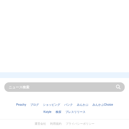
Peachy
ブログ
ショッピング
バンク
みんかぶ
みんかぶChoice
Kstyle
株探
プレスリリース
運営会社
利用規約
プライバシーポリシー