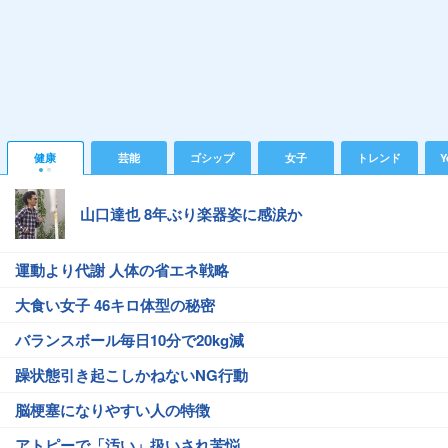
健康
芸能
ゴシップ
女子
トレンド
Y
山口達也 8年ぶり楽器姿に感涙か
運動より代謝 人体の省エネ戦略
大食い女子 46キロ体型の秘密
バランスボール毎日10分で20kg減
躁状態引き起こしかねないNG行動
脳梗塞になりやすい人の特徴
アトピーで「汚い」扱いされ苦悩