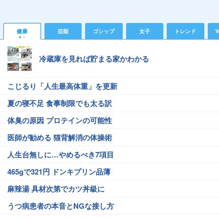
健康
芸能
ゴシップ
女子
トレンド
Y
冷蔵庫を見れば貯まる家かわかる
こじるり「人生最高体重」を更新
夏の寝不足 食事制限でも太る訳
体臭の原因 プロテインの可能性
医師が勧める 猫背解消の体操術
人生台無しに…やめるべき7項目
465gで321円 ドンキプリン品薄
麻辣湯 具材次第でカツ丼級に
うつ病患者の本音とNGな接し方