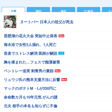
主要
国内
海外
IT 経済
ス
ヌートバー 日本人の祖父が死去
琵琶湖の花火大会 突如中止発表
海水浴で女性3人溺れ、1人死亡
音楽でストレス解消 医師が解説
胸を揉まれた…フェスで痴漢被害
ベントレー追突 刺青男の素顔
リュウジ氏の熊本支援方法に反響
マックのポテトM・Lが250円に
余命数カ月も10年元気 がんの謎
元夫 相手の本名も知らずに不倫