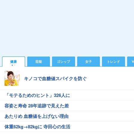
健康
芸能
ゴシップ
女子
トレンド
Y
キノコで血糖値スパイクを防ぐ
「モテるためのヒント」326人に
容姿と寿命 28年追跡で見えた差
あたりめ 血糖値を上げない理由
体重62kg→82kgに 寺田心の生活