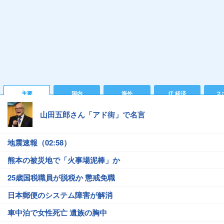
主要
国内
海外
IT 経済
ス
山田五郎さん「アド街」で名言
地震速報（02:58）
熊本の被災地で「火事場泥棒」か
25歳国税職員が脱税か 懲戒免職
日本郵便のシステム障害が解消
車中泊で女性死亡 遺族の胸中