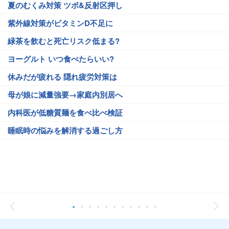
夏のむくみ対策 ツボ&反射区押し
紫外線対策がビタミンD不足に
緑茶を飲むと死亡リスク低まる?
ヨーグルト いつ食べたらいい?
休みだが疲れる 隠れ疲労対策は
母が娘に減量強要→家庭内別居へ
内科医が低糖質麺を食べ比べ検証
睡眠時の悩みを解消する過ごし方