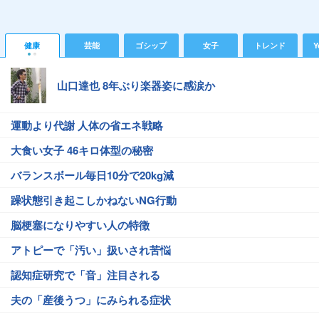
健康
芸能
ゴシップ
女子
トレンド
Y
山口達也 8年ぶり楽器姿に感涙か
運動より代謝 人体の省エネ戦略
大食い女子 46キロ体型の秘密
バランスボール毎日10分で20kg減
躁状態引き起こしかねないNG行動
脳梗塞になりやすい人の特徴
アトピーで「汚い」扱いされ苦悩
認知症研究で「音」注目される
夫の「産後うつ」にみられる症状