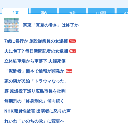
主要
国内
海外
IT 経済
ス
関東「真夏の暑さ」は終了か
7歳に暴行か 施設従業員の女逮捕
夫に包丁? 毎日新聞記者の女逮捕
立体駐車場から車落下 夫婦死傷
「泥酔者」熊本で通報が頻発か
家の隣が民泊「トラウマなった」
露 原爆投下巡り広島市長を批判
無期刑の「終身刑化」傾向続く
NHK職員性被害 出演者に怒りの声
れいわ「いのちの党」に変更へ