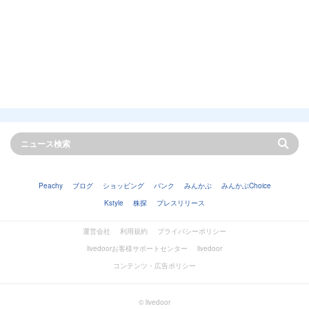
Peachy
ブログ
ショッピング
バンク
みんかぶ
みんかぶChoice
Kstyle
株探
プレスリリース
運営会社
利用規約
プライバシーポリシー
livedoorお客様サポートセンター
livedoor
コンテンツ・広告ポリシー
© livedoor