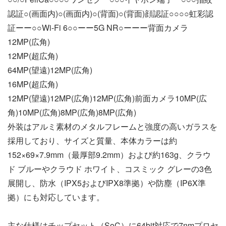
認証○(画面内)○(画面内)○(背面)○(背面)顔認証○○○○虹彩認
証ーー○○Wi-Fi 6○○ーー5G NR○ーーー背面カメラ
12MP(広角)
12MP(超広角)
64MP(望遠)12MP(広角)
16MP(超広角)
12MP(望遠)12MP(広角)12MP(広角)前面カメラ10MP(広
角)10MP(広角)8MP(広角)8MP(広角)
外装はアルミ素材のメタルフレームと強度の高いガラスを
採用しており、サイズと質量、本体カラーは約
152×69×7.9mm（最厚部9.2mm）および約163g、クラウ
ド ブルーやクラウド ホワイト、コスミック グレーの3色
展開し、防水（IPX5およびIPX8準拠）や防塵（IP6X準
拠）にも対応しています。
主な仕様はチップセット（SoC）に64bit対応で7nmプロセ