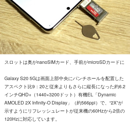
スロットは奥がnanoSIMカード、手前がmicroSDカードに
Galaxy S20 5Gは画面上部中央にパンチホールを配置した
アスペクト比9：20と従来よりもさらに縦長になった約6.2
インチQHD+（1440×3200ドット）有機EL「Dynamic
AMOLED 2X Infinity-O Display」（約566ppi）で、“2X”が
示すようにリフレッシュレートが従来機の60Hzから2倍の
120Hzに対応しています。