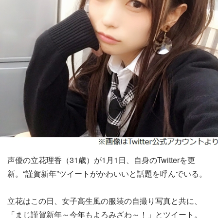
声優の立花理香（31歳）が1月1日、自身のTwitterを更
新。“謹賀新年”ツイートがかわいいと話題を呼んでいる。
立花はこの日、女子高生風の服装の自撮り写真と共に、
「まじ謹賀新年～今年もよろみざわ～！」とツイート。