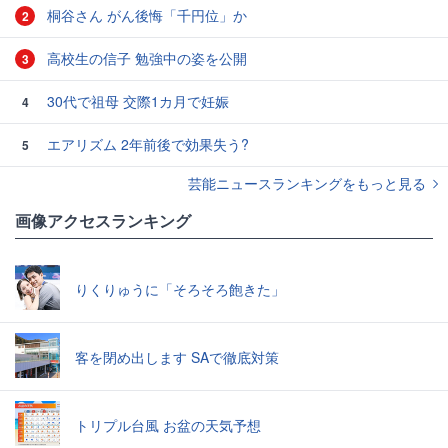
桐谷さん がん後悔「千円位」か
2
高校生の信子 勉強中の姿を公開
3
30代で祖母 交際1カ月で妊娠
4
エアリズム 2年前後で効果失う?
5
芸能ニュースランキングをもっと見る
画像アクセスランキング
りくりゅうに「そろそろ飽きた」
客を閉め出します SAで徹底対策
トリプル台風 お盆の天気予想