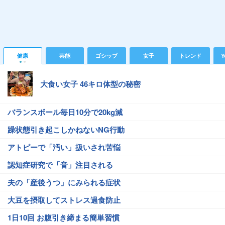
健康
芸能
ゴシップ
女子
トレンド
Y
大食い女子 46キロ体型の秘密
バランスボール毎日10分で20kg減
躁状態引き起こしかねないNG行動
アトピーで「汚い」扱いされ苦悩
認知症研究で「音」注目される
夫の「産後うつ」にみられる症状
大豆を摂取してストレス過食防止
1日10回 お腹引き締まる簡単習慣