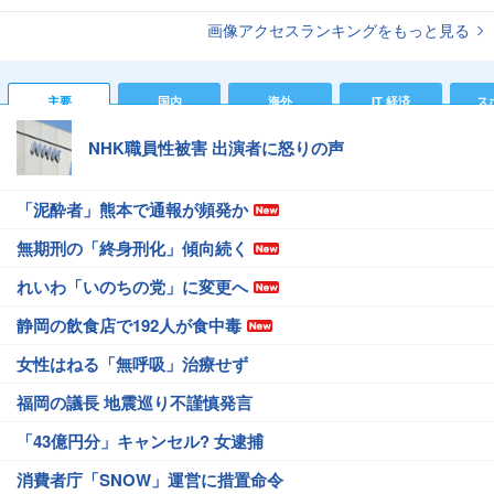
画像アクセスランキングをもっと見る
主要
国内
海外
IT 経済
ス
NHK職員性被害 出演者に怒りの声
「泥酔者」熊本で通報が頻発か
無期刑の「終身刑化」傾向続く
れいわ「いのちの党」に変更へ
静岡の飲食店で192人が食中毒
女性はねる「無呼吸」治療せず
福岡の議長 地震巡り不謹慎発言
「43億円分」キャンセル? 女逮捕
消費者庁「SNOW」運営に措置命令