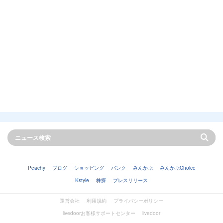
Peachy
ブログ
ショッピング
バンク
みんかぶ
みんかぶChoice
Kstyle
株探
プレスリリース
運営会社
利用規約
プライバシーポリシー
livedoorお客様サポートセンター
livedoor