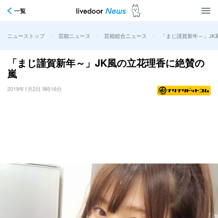
一覧
>
>
>
「まじ謹賀新年～」JK
ニューストップ
芸能ニュース
芸能総合ニュース
「まじ謹賀新年～」JK風の立花理香に絶賛の
嵐
2019年1月2日 9時16分