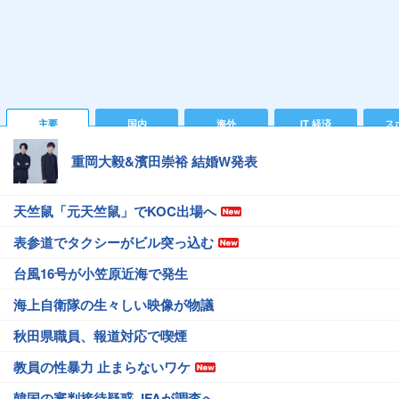
主要
国内
海外
IT 経済
ス
重岡大毅&濱田崇裕 結婚W発表
天竺鼠「元天竺鼠」でKOC出場へ
表参道でタクシーがビル突っ込む
台風16号が小笠原近海で発生
海上自衛隊の生々しい映像が物議
秋田県職員、報道対応で喫煙
教員の性暴力 止まらないワケ
韓国の審判接待疑惑 JFAが調査へ