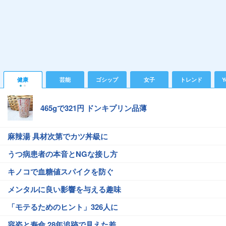
健康
芸能
ゴシップ
女子
トレンド
Y
465gで321円 ドンキプリン品薄
麻辣湯 具材次第でカツ丼級に
うつ病患者の本音とNGな接し方
キノコで血糖値スパイクを防ぐ
メンタルに良い影響を与える趣味
「モテるためのヒント」326人に
容姿と寿命 28年追跡で見えた差