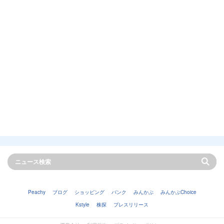
Peachy
ブログ
ショッピング
バンク
みんかぶ
みんかぶChoice
Kstyle
株探
プレスリリース