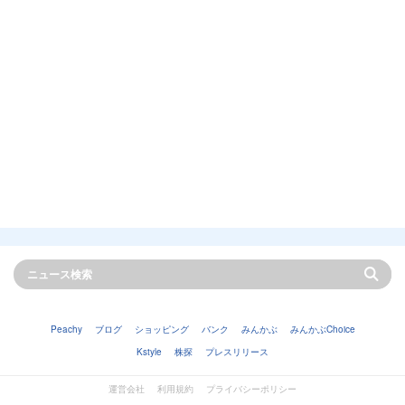
Peachy
ブログ
ショッピング
バンク
みんかぶ
みんかぶChoice
Kstyle
株探
プレスリリース
運営会社
利用規約
プライバシーポリシー