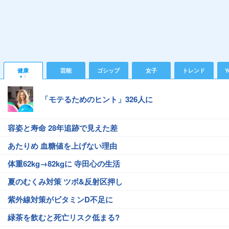
健康
芸能
ゴシップ
女子
トレンド
Y
「モテるためのヒント」326人に
容姿と寿命 28年追跡で見えた差
あたりめ 血糖値を上げない理由
体重62kg→82kgに 寺田心の生活
夏のむくみ対策 ツボ&反射区押し
紫外線対策がビタミンD不足に
緑茶を飲むと死亡リスク低まる?