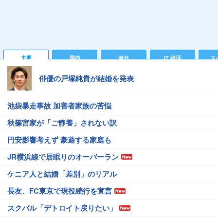
主要
国内
海外
IT 経済
ス
俳優の戸塚純貴が結婚を発表
池袋暴走事故 加害者家族の苦悩
秋篠宮家が「ご静養」されない訳
円安影響考えず 豪遊する家庭も
JR横浜線で居眠りのオーバーラン
ケニア人と結婚「差別」のリアル
長友、FC東京で現役続行を宣言
スクバル「デトロイト戻りたい」