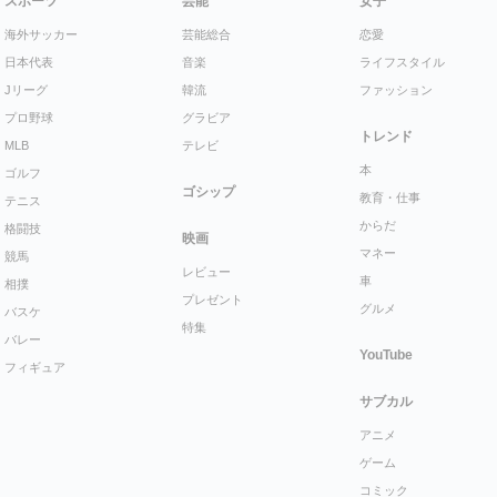
スポーツ
芸能
女子
海外サッカー
芸能総合
恋愛
日本代表
音楽
ライフスタイル
Jリーグ
韓流
ファッション
プロ野球
グラビア
トレンド
MLB
テレビ
本
ゴルフ
ゴシップ
教育・仕事
テニス
からだ
格闘技
映画
マネー
競馬
レビュー
車
相撲
プレゼント
グルメ
バスケ
特集
バレー
YouTube
フィギュア
サブカル
アニメ
ゲーム
コミック