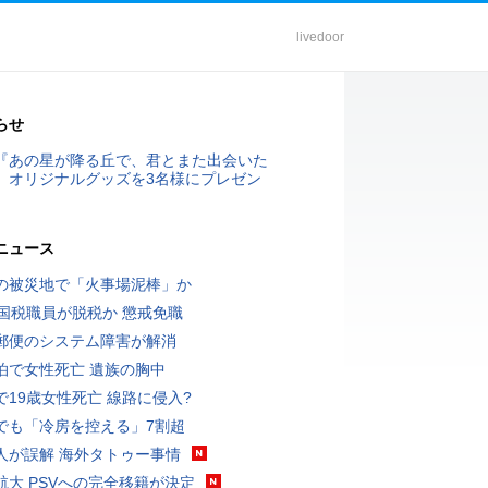
livedoor
らせ
『あの星が降る丘で、君とまた出会いた
』オリジナルグッズを3名様にプレゼン
ニュース
の被災地で「火事場泥棒」か
歳国税職員が脱税か 懲戒免職
郵便のシステム障害が解消
泊で女性死亡 遺族の胸中
で19歳女性死亡 線路に侵入?
でも「冷房を控える」7割超
人が誤解 海外タトゥー事情
航大 PSVへの完全移籍が決定