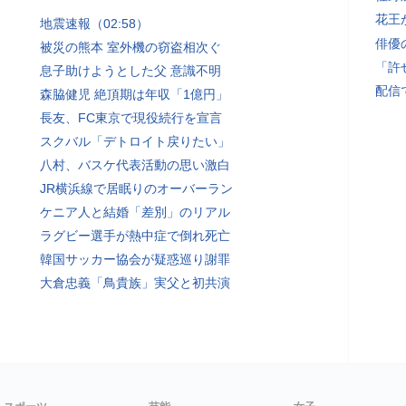
花王
地震速報（02:58）
俳優
被災の熊本 室外機の窃盗相次ぐ
「許
息子助けようとした父 意識不明
配信
森脇健児 絶頂期は年収「1億円」
長友、FC東京で現役続行を宣言
スクバル「デトロイト戻りたい」
八村、バスケ代表活動の思い激白
JR横浜線で居眠りのオーバーラン
ケニア人と結婚「差別」のリアル
ラグビー選手が熱中症で倒れ死亡
韓国サッカー協会が疑惑巡り謝罪
大倉忠義「鳥貴族」実父と初共演