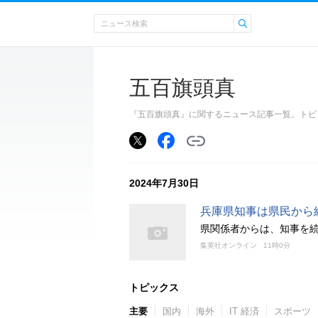
五百旗頭真
『五百旗頭真』に関するニュース記事一覧。トピ
2024年7月30日
兵庫県知事は県民から
県関係者からは、知事を
集英社オンライン
11時0分
トピックス
主要
国内
海外
IT 経済
スポーツ