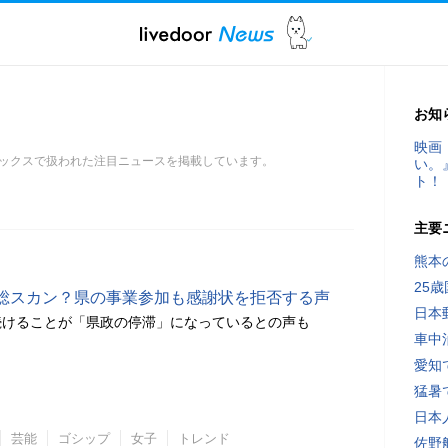
お知
映画
ックスで扱われた注目ニュースを掲載しています。
い。
ト！
主要
熊本
25
総スカン？県の事業参加も感謝状を拒否する声
日本
続けることが「県政の停滞」になっているとの声も
車中
愛知
猛暑
日本
芸能
ゴシップ
女子
トレンド
佐野