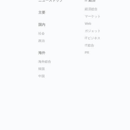
ニューストップ
IT 経済
経済総合
主要
マーケット
Web
国内
ガジェット
社会
ITビジネス
政治
IT総合
海外
PR
海外総合
韓国
中国