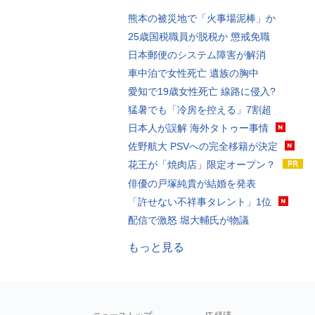
熊本の被災地で「火事場泥棒」か
25歳国税職員が脱税か 懲戒免職
日本郵便のシステム障害が解消
車中泊で女性死亡 遺族の胸中
愛知で19歳女性死亡 線路に侵入?
猛暑でも「冷房を控える」7割超
日本人が誤解 海外タトゥー事情
佐野航大 PSVへの完全移籍が決定
花王が「焼肉店」限定オープン？
俳優の戸塚純貴が結婚を発表
「許せない不祥事タレント」1位
配信で激怒 堀大輔氏が物議
もっと見る