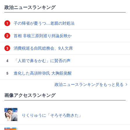
政治ニュースランキング
子の帰省が憂うつ…老親の対処法
1
首相 非核三原則巡り持論反映か
2
消費税巡る自民総務会、9人欠席
3
「人前で鼻をかむ」に賛否の声
4
進化した高須幹弥氏 大胸筋覚醒
5
政治ニュースランキングをもっと見る
画像アクセスランキング
りくりゅうに「そろそろ飽きた」