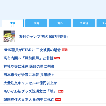
主要
国内
海外
IT 経済
ス
週刊ジャンプ 初の100万部割れ
NHK職員がPTSDに 二次被害の懸念
高市内閣へ「戦前回帰」と非難
神社や寺に液体 医師の男に判決
熊本市長が余震に本音 共感続々
大量注文キャンセル43億円以上か
ちいかわ新グッズ説明文に「闇」
韓国在住の日本人 配信中に死亡