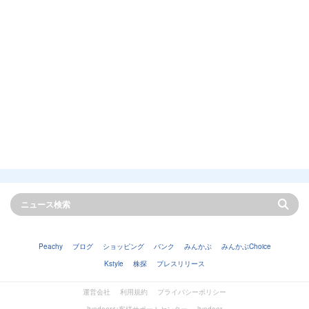
Peachy
ブログ
ショッピング
バンク
みんかぶ
みんかぶChoice
Kstyle
株探
プレスリリース
運営会社
利用規約
プライバシーポリシー