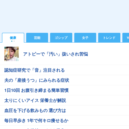
健康
芸能
ゴシップ
女子
トレンド
Y
アトピーで「汚い」扱いされ苦悩
認知症研究で「音」注目される
夫の「産後うつ」にみられる症状
1日10回 お腹引き締まる簡単習慣
太りにくいアイス 栄養士が解説
血圧を下げる飲みもの 選び方は
毎日早歩き 1年で何キロ痩せるか