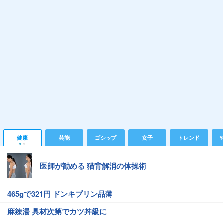
健康
芸能
ゴシップ
女子
トレンド
Y
医師が勧める 猫背解消の体操術
465gで321円 ドンキプリン品薄
麻辣湯 具材次第でカツ丼級に