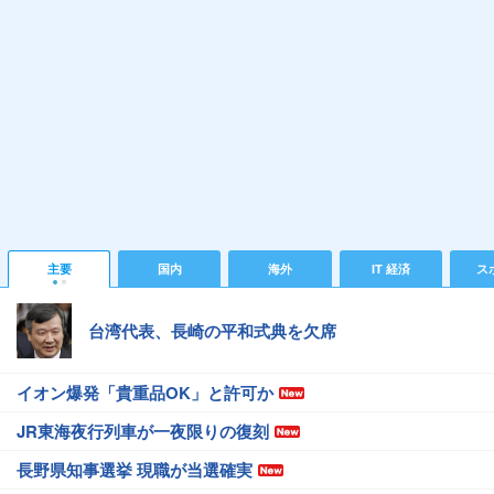
主要
国内
海外
IT 経済
ス
台湾代表、長崎の平和式典を欠席
イオン爆発「貴重品OK」と許可か
JR東海夜行列車が一夜限りの復刻
長野県知事選挙 現職が当選確実