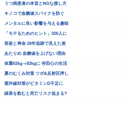
うつ病患者の本音とNGな接し方
キノコで血糖値スパイクを防ぐ
メンタルに良い影響を与える趣味
「モテるためのヒント」326人に
容姿と寿命 28年追跡で見えた差
あたりめ 血糖値を上げない理由
体重62kg→82kgに 寺田心の生活
夏のむくみ対策 ツボ&反射区押し
紫外線対策がビタミンD不足に
緑茶を飲むと死亡リスク低まる?