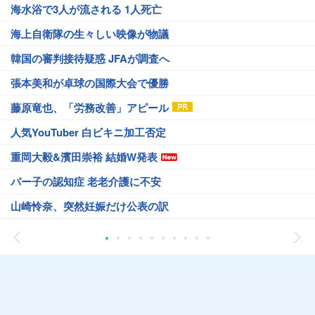
海水浴で3人が流される 1人死亡
海上自衛隊の生々しい映像が物議
韓国の審判接待疑惑 JFAが調査へ
張本美和が卓球の国際大会で優勝
藤原竜也、「労務改善」アピール
人気YouTuber 白ビキニ加工否定
重岡大毅&濱田崇裕 結婚W発表
パー子の認知症 老老介護に不安
山崎怜奈、突然妊娠だけ公表の訳