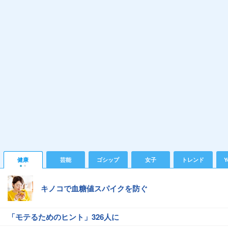
健康
芸能
ゴシップ
女子
トレンド
Y
キノコで血糖値スパイクを防ぐ
「モテるためのヒント」326人に