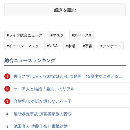
続きを読む
#ライフ総合ニュース
#マスク
#スペースX
#イーロン・マスク
#NISA
#市場
#宇宙
#アンケート
総合ニュースランキング
押収スマホから770本のわいせつ動画 15歳少女に酒と薬飲ませ性的暴行か 54歳男を再逮捕 「薬もありますよ」とSNSで誘い出し
1
ケニア人と結婚「差別」のリアル
2
容態悪化 会話が通じないパー子
3
池袋暴走事故 加害者家族の苦悩
4
池田直人 佐藤佳奈と電撃結婚
5