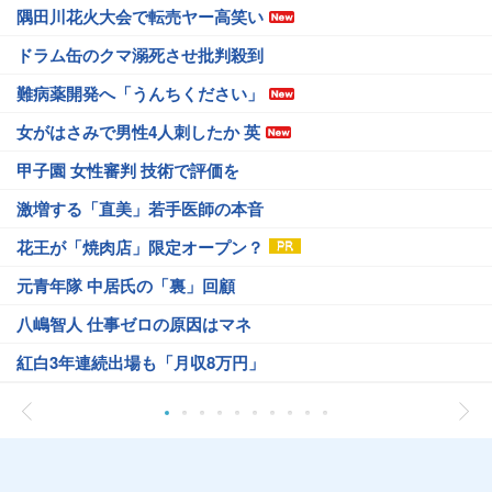
隅田川花火大会で転売ヤー高笑い
ドラム缶のクマ溺死させ批判殺到
難病薬開発へ「うんちください」
女がはさみで男性4人刺したか 英
甲子園 女性審判 技術で評価を
激増する「直美」若手医師の本音
花王が「焼肉店」限定オープン？
元青年隊 中居氏の「裏」回顧
八嶋智人 仕事ゼロの原因はマネ
紅白3年連続出場も「月収8万円」