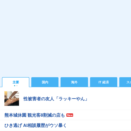
主要
国内
海外
IT 経済
ス
性被害者の友人「ラッキーやん」
熊本城休園 観光客8割減の店も
ひき逃げ AI相談履歴がウソ暴く