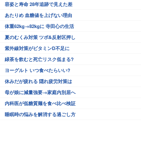
容姿と寿命 28年追跡で見えた差
あたりめ 血糖値を上げない理由
体重62kg→82kgに 寺田心の生活
夏のむくみ対策 ツボ&反射区押し
紫外線対策がビタミンD不足に
緑茶を飲むと死亡リスク低まる?
ヨーグルト いつ食べたらいい?
休みだが疲れる 隠れ疲労対策は
母が娘に減量強要→家庭内別居へ
内科医が低糖質麺を食べ比べ検証
睡眠時の悩みを解消する過ごし方