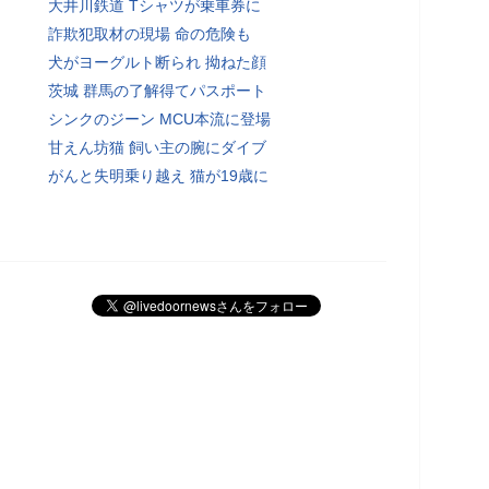
大井川鉄道 Tシャツが乗車券に
詐欺犯取材の現場 命の危険も
犬がヨーグルト断られ 拗ねた顔
茨城 群馬の了解得てパスポート
シンクのジーン MCU本流に登場
甘えん坊猫 飼い主の腕にダイブ
がんと失明乗り越え 猫が19歳に