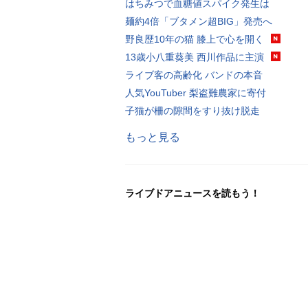
はちみつで血糖値スパイク発生は
麺約4倍「ブタメン超BIG」発売へ
野良歴10年の猫 膝上で心を開く
13歳小八重葵美 西川作品に主演
ライブ客の高齢化 バンドの本音
人気YouTuber 梨盗難農家に寄付
子猫が柵の隙間をすり抜け脱走
もっと見る
ライブドアニュースを読もう！