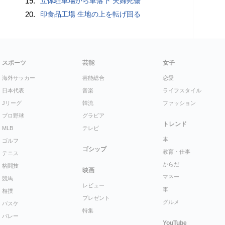
19.
立体駐車場から車落下 夫婦死傷
20.
印食品工場 生地の上を転げ回る
スポーツ
芸能
女子
海外サッカー
芸能総合
恋愛
日本代表
音楽
ライフスタイル
Jリーグ
韓流
ファッション
プロ野球
グラビア
トレンド
MLB
テレビ
本
ゴルフ
ゴシップ
教育・仕事
テニス
からだ
格闘技
映画
マネー
競馬
レビュー
車
相撲
プレゼント
グルメ
バスケ
特集
バレー
YouTube