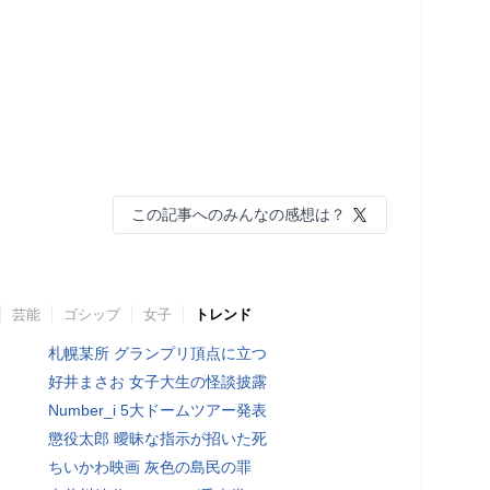
この記事へのみんなの感想は？
芸能
ゴシップ
女子
トレンド
札幌某所 グランプリ頂点に立つ
好井まさお 女子大生の怪談披露
Number_i 5大ドームツアー発表
懲役太郎 曖昧な指示が招いた死
ちいかわ映画 灰色の島民の罪