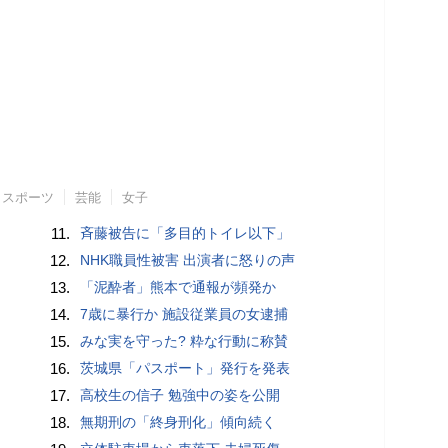
スポーツ
芸能
女子
11.
斉藤被告に「多目的トイレ以下」
12.
NHK職員性被害 出演者に怒りの声
13.
「泥酔者」熊本で通報が頻発か
14.
7歳に暴行か 施設従業員の女逮捕
15.
みな実を守った? 粋な行動に称賛
16.
茨城県「パスポート」発行を発表
17.
高校生の信子 勉強中の姿を公開
18.
無期刑の「終身刑化」傾向続く