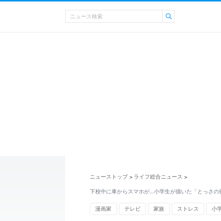
ニューストップ
ライフ総合ニュース
>
>
下校中に車からスマホが...小学生が描いた「とっさ
漫画家
テレビ
家族
ストレス
小