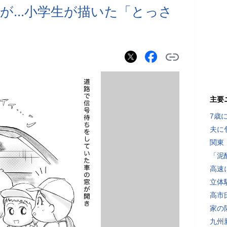
が...小学生が描いた「とっさ
主要
7歳
夫に
関東
「泥
高速
立体
高市
家の
九州