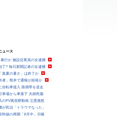
ニュース
に暴行か 施設従業員の女逮捕
包丁? 毎日新聞記者の女逮捕
「真夏の暑さ」は終了か
酔者」熊本で通報が頻発か
に自転車侵入 路側帯を逆走
駐車場から車落下 夫婦死傷
氏のPV風視察動画 立憲激怒
隣が民泊「トラウマなった」
新幹線の再開「8月中」示唆