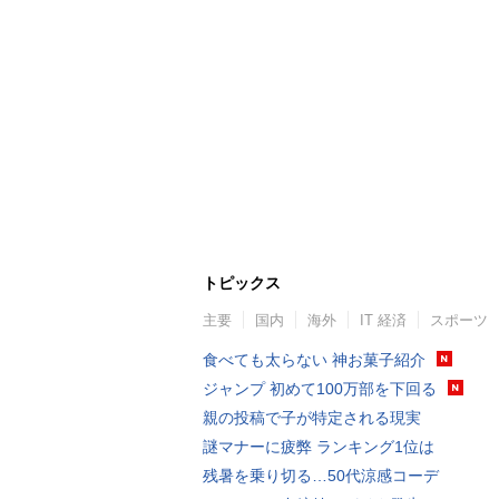
トピックス
主要
国内
海外
IT 経済
スポーツ
食べても太らない 神お菓子紹介
ジャンプ 初めて100万部を下回る
親の投稿で子が特定される現実
謎マナーに疲弊 ランキング1位は
残暑を乗り切る…50代涼感コーデ