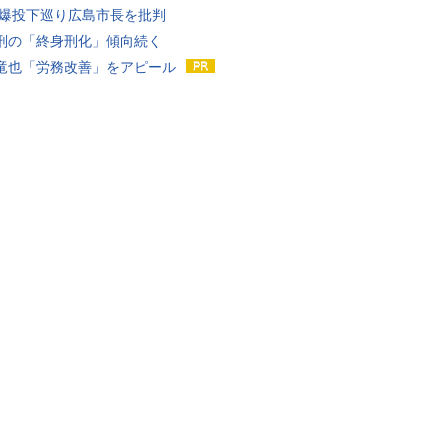
原爆投下巡り広島市長を批判
刑の「終身刑化」傾向続く
竜也「労務改善」をアピール