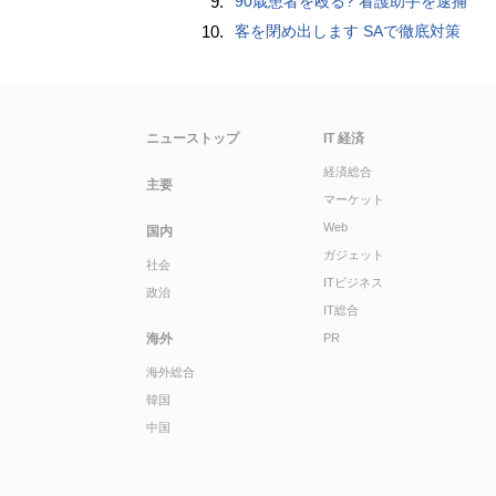
9.
90歳患者を殴る? 看護助手を逮捕
10.
客を閉め出します SAで徹底対策
ニューストップ
IT 経済
経済総合
主要
マーケット
Web
国内
ガジェット
社会
ITビジネス
政治
IT総合
海外
PR
海外総合
韓国
中国