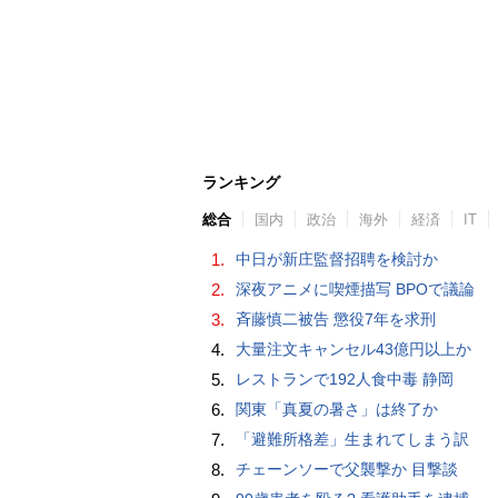
ランキング
総合
国内
政治
海外
経済
IT
1.
中日が新庄監督招聘を検討か
2.
深夜アニメに喫煙描写 BPOで議論
3.
斉藤慎二被告 懲役7年を求刑
4.
大量注文キャンセル43億円以上か
5.
レストランで192人食中毒 静岡
6.
関東「真夏の暑さ」は終了か
7.
「避難所格差」生まれてしまう訳
8.
チェーンソーで父襲撃か 目撃談