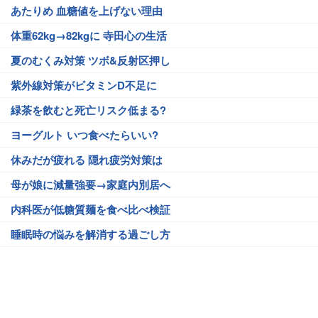
あたりめ 血糖値を上げない理由
体重62kg→82kgに 寺田心の生活
夏のむくみ対策 ツボ&反射区押し
紫外線対策がビタミンD不足に
緑茶を飲むと死亡リスク低まる?
ヨーグルト いつ食べたらいい?
休みだが疲れる 隠れ疲労対策は
母が娘に減量強要→家庭内別居へ
内科医が低糖質麺を食べ比べ検証
睡眠時の悩みを解消する過ごし方