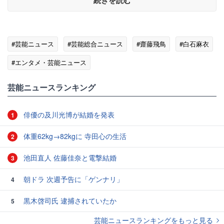
続きを読む
#芸能ニュース
#芸能総合ニュース
#齋藤飛鳥
#白石麻衣
#エンタメ・芸能ニュース
芸能ニュースランキング
俳優の及川光博が結婚を発表
1
体重62kg→82kgに 寺田心の生活
2
池田直人 佐藤佳奈と電撃結婚
3
朝ドラ 次週予告に「ゲンナリ」
4
黒木啓司氏 逮捕されていたか
5
芸能ニュースランキングをもっと見る