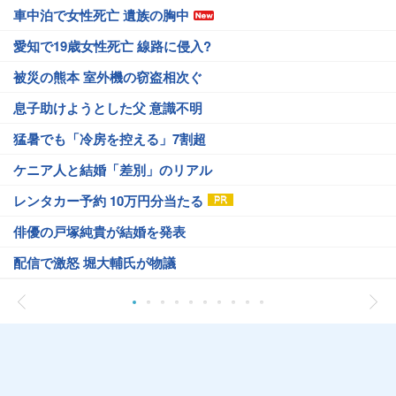
車中泊で女性死亡 遺族の胸中
愛知で19歳女性死亡 線路に侵入?
被災の熊本 室外機の窃盗相次ぐ
息子助けようとした父 意識不明
猛暑でも「冷房を控える」7割超
ケニア人と結婚「差別」のリアル
レンタカー予約 10万円分当たる
俳優の戸塚純貴が結婚を発表
配信で激怒 堀大輔氏が物議