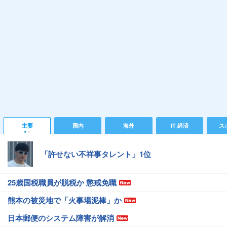
主要
国内
海外
IT 経済
ス
「許せない不祥事タレント」1位
25歳国税職員が脱税か 懲戒免職
熊本の被災地で「火事場泥棒」か
日本郵便のシステム障害が解消