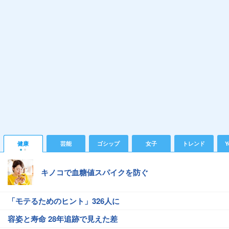
健康
芸能
ゴシップ
女子
トレンド
Y
キノコで血糖値スパイクを防ぐ
「モテるためのヒント」326人に
容姿と寿命 28年追跡で見えた差