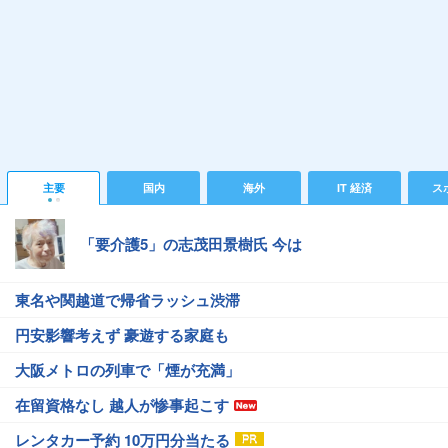
主要
国内
海外
IT 経済
ス
「要介護5」の志茂田景樹氏 今は
東名や関越道で帰省ラッシュ渋滞
円安影響考えず 豪遊する家庭も
大阪メトロの列車で「煙が充満」
在留資格なし 越人が惨事起こす
レンタカー予約 10万円分当たる