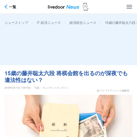
一覧
>
>
>
15歳の藤井聡太六段
ニューストップ
IT 経済ニュース
経済総合ニュース
15歳の藤井聡太六段 将棋会館を出るのが深夜でも
違法性はない？
2018年3月11日 11時15分
写真：プレジデントオンライン
by ライブドアニュース編集部