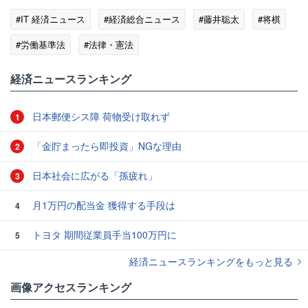
#IT 経済ニュース
#経済総合ニュース
#藤井聡太
#将棋
#労働基準法
#法律・憲法
経済ニュースランキング
日本郵便シス障 荷物受け取れず
1
「金貯まったら即投資」NGな理由
2
日本社会に広がる「孫疲れ」
3
月1万円の配当金 獲得する手段は
4
トヨタ 期間従業員手当100万円に
5
経済ニュースランキングをもっと見る
画像アクセスランキング