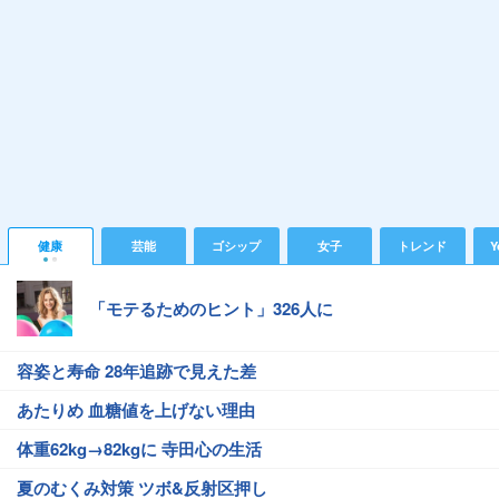
健康
芸能
ゴシップ
女子
トレンド
Y
「モテるためのヒント」326人に
容姿と寿命 28年追跡で見えた差
あたりめ 血糖値を上げない理由
体重62kg→82kgに 寺田心の生活
夏のむくみ対策 ツボ&反射区押し