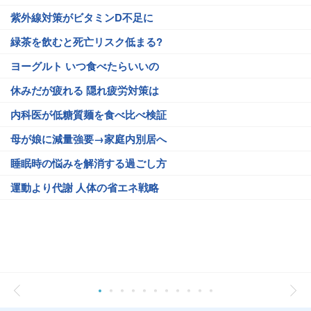
紫外線対策がビタミンD不足に
緑茶を飲むと死亡リスク低まる?
ヨーグルト いつ食べたらいいの
休みだが疲れる 隠れ疲労対策は
内科医が低糖質麺を食べ比べ検証
母が娘に減量強要→家庭内別居へ
睡眠時の悩みを解消する過ごし方
運動より代謝 人体の省エネ戦略