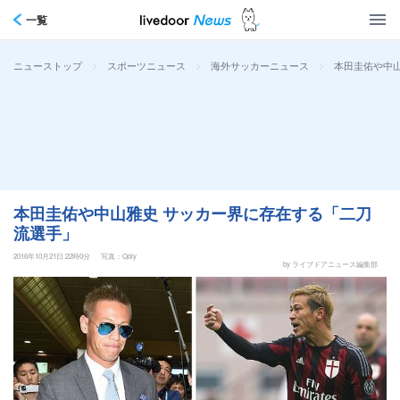
一覧
>
>
>
本田圭佑や中
ニューストップ
スポーツニュース
海外サッカーニュース
本田圭佑や中山雅史 サッカー界に存在する「二刀
流選手」
2016年10月21日 22時0分
写真：Qoly
by ライブドアニュース編集部