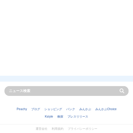
Peachy
ブログ
ショッピング
バンク
みんかぶ
みんかぶChoice
Kstyle
株探
プレスリリース
運営会社
利用規約
プライバシーポリシー