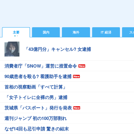
主要
国内
海外
IT 経済
ス
「43億円分」キャンセル? 女逮捕
消費者庁「SNOW」運営に措置命令
90歳患者を殴る? 看護助手を逮捕
首相の視察動画「すべて計算」
「女子トイレに全裸の男」逮捕
茨城県「パスポート」発行を発表
週刊ジャンプ 初の100万部割れ
なぜ14回も忌引申請 驚きの結末