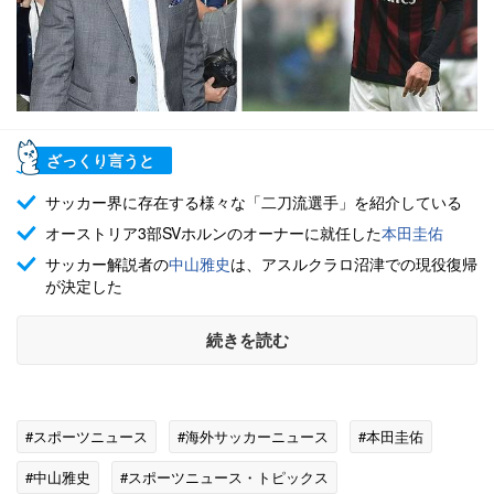
ざっくり言うと
サッカー界に存在する様々な「二刀流選手」を紹介している
オーストリア3部SVホルンのオーナーに就任した
本田圭佑
サッカー解説者の
中山雅史
は、アスルクラロ沼津での現役復帰
が決定した
続きを読む
#スポーツニュース
#海外サッカーニュース
#本田圭佑
#中山雅史
#スポーツニュース・トピックス