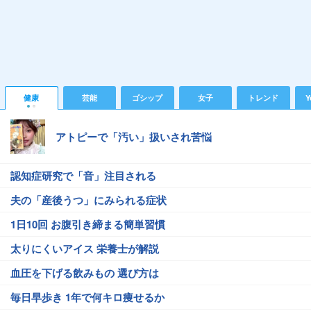
健康
芸能
ゴシップ
女子
トレンド
Y
アトピーで「汚い」扱いされ苦悩
認知症研究で「音」注目される
夫の「産後うつ」にみられる症状
1日10回 お腹引き締まる簡単習慣
太りにくいアイス 栄養士が解説
血圧を下げる飲みもの 選び方は
毎日早歩き 1年で何キロ痩せるか