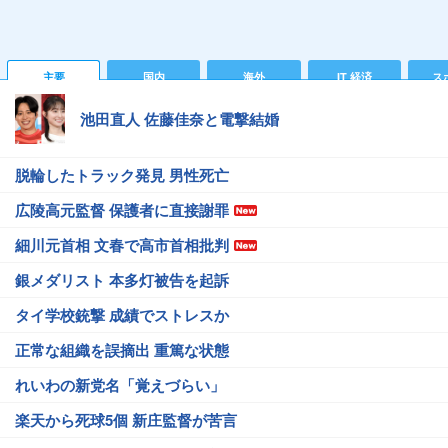
主要
国内
海外
IT 経済
ス
池田直人 佐藤佳奈と電撃結婚
脱輪したトラック発見 男性死亡
広陵高元監督 保護者に直接謝罪
細川元首相 文春で高市首相批判
銀メダリスト 本多灯被告を起訴
タイ学校銃撃 成績でストレスか
正常な組織を誤摘出 重篤な状態
れいわの新党名「覚えづらい」
楽天から死球5個 新庄監督が苦言