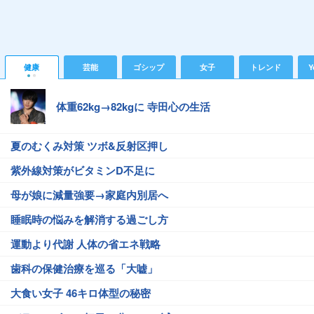
健康
芸能
ゴシップ
女子
トレンド
Y
体重62kg→82kgに 寺田心の生活
夏のむくみ対策 ツボ&反射区押し
紫外線対策がビタミンD不足に
母が娘に減量強要→家庭内別居へ
睡眠時の悩みを解消する過ごし方
運動より代謝 人体の省エネ戦略
歯科の保健治療を巡る「大嘘」
大食い女子 46キロ体型の秘密