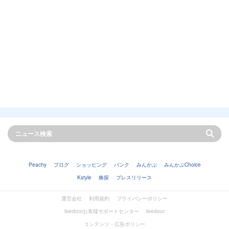
Peachy
ブログ
ショッピング
バンク
みんかぶ
みんかぶChoice
Kstyle
株探
プレスリリース
運営会社
利用規約
プライバシーポリシー
livedoorお客様サポートセンター
livedoor
コンテンツ・広告ポリシー