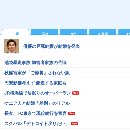
主要
国内
海外
IT 経済
ス
俳優の戸塚純貴が結婚を発表
池袋暴走事故 加害者家族の苦悩
秋篠宮家が「ご静養」されない訳
円安影響考えず 豪遊する家庭も
JR横浜線で居眠りのオーバーラン
ケニア人と結婚「差別」のリアル
長友、FC東京で現役続行を宣言
スクバル「デトロイト戻りたい」