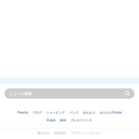
Peachy
ブログ
ショッピング
バンク
みんかぶ
みんかぶChoice
Kstyle
株探
プレスリリース
運営会社
利用規約
プライバシーポリシー