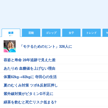
健康
芸能
ゴシップ
女子
トレンド
Y
「モテるためのヒント」326人に
容姿と寿命 28年追跡で見えた差
あたりめ 血糖値を上げない理由
体重62kg→82kgに 寺田心の生活
夏のむくみ対策 ツボ&反射区押し
紫外線対策がビタミンD不足に
緑茶を飲むと死亡リスク低まる?