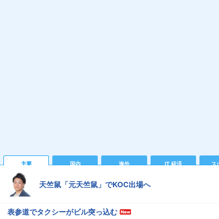
主要
国内
海外
IT 経済
ス
天竺鼠「元天竺鼠」でKOC出場へ
表参道でタクシーがビル突っ込む