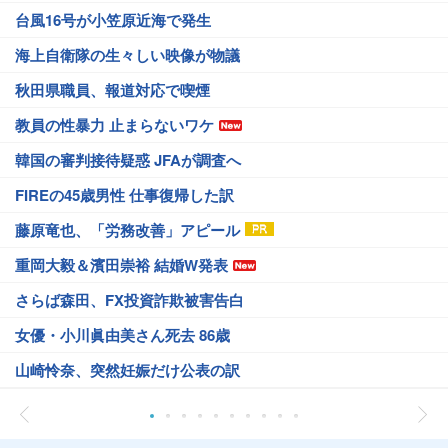
台風16号が小笠原近海で発生
海上自衛隊の生々しい映像が物議
秋田県職員、報道対応で喫煙
教員の性暴力 止まらないワケ
韓国の審判接待疑惑 JFAが調査へ
FIREの45歳男性 仕事復帰した訳
藤原竜也、「労務改善」アピール
重岡大毅＆濱田崇裕 結婚W発表
さらば森田、FX投資詐欺被害告白
女優・小川眞由美さん死去 86歳
山崎怜奈、突然妊娠だけ公表の訳