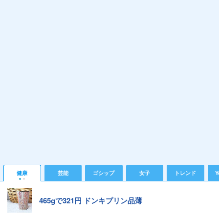
健康
芸能
ゴシップ
女子
トレンド
Y
465gで321円 ドンキプリン品薄