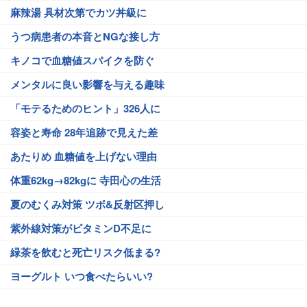
麻辣湯 具材次第でカツ丼級に
うつ病患者の本音とNGな接し方
キノコで血糖値スパイクを防ぐ
メンタルに良い影響を与える趣味
「モテるためのヒント」326人に
容姿と寿命 28年追跡で見えた差
あたりめ 血糖値を上げない理由
体重62kg→82kgに 寺田心の生活
夏のむくみ対策 ツボ&反射区押し
紫外線対策がビタミンD不足に
緑茶を飲むと死亡リスク低まる?
ヨーグルト いつ食べたらいい?