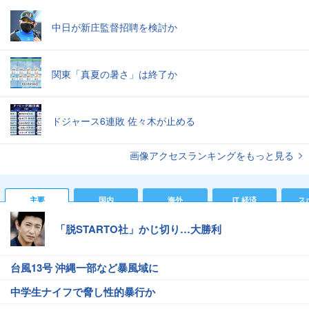
中日が新庄監督招聘を検討か
関東「真夏の暑さ」は終了か
ドジャース6連敗 佐々木が止める
画像アクセスランキングをもっと見る
主要
国内
海外
IT 経済
ス
「脱STARTO社」かじ切り…大勝利
台風13号 沖縄一部など暴風域に
中学生ナイフで脅し性的暴行か