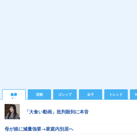
健康
芸能
ゴシップ
女子
トレンド
Y
「大食い動画」批判殺到に本音
母が娘に減量強要→家庭内別居へ