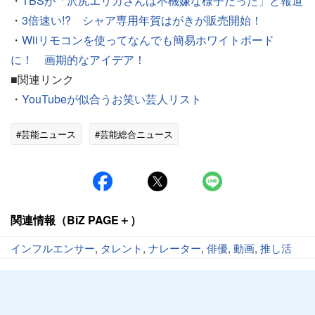
・
TBSが「沢尻エリカさんは不機嫌な様子だった」と報道
・
3倍速い!? シャア専用年賀はがきが販売開始！
・
Wiiリモコンを使ってなんでも簡易ホワイトボード
に！ 画期的なアイデア！
■関連リンク
・
YouTubeが似合うお笑い芸人リスト
#芸能ニュース
#芸能総合ニュース
関連情報（BiZ PAGE＋）
インフルエンサー
,
タレント
,
ナレーター
,
俳優
,
動画
,
推し活