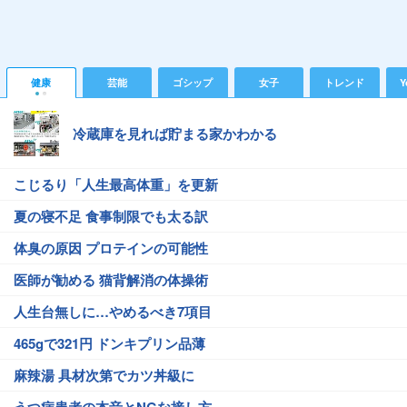
健康
芸能
ゴシップ
女子
トレンド
Y
冷蔵庫を見れば貯まる家かわかる
こじるり「人生最高体重」を更新
夏の寝不足 食事制限でも太る訳
体臭の原因 プロテインの可能性
医師が勧める 猫背解消の体操術
人生台無しに…やめるべき7項目
465gで321円 ドンキプリン品薄
麻辣湯 具材次第でカツ丼級に
うつ病患者の本音とNGな接し方