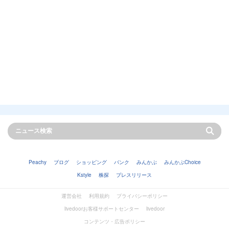
Peachy
ブログ
ショッピング
バンク
みんかぶ
みんかぶChoice
Kstyle
株探
プレスリリース
運営会社
利用規約
プライバシーポリシー
livedoorお客様サポートセンター
livedoor
コンテンツ・広告ポリシー