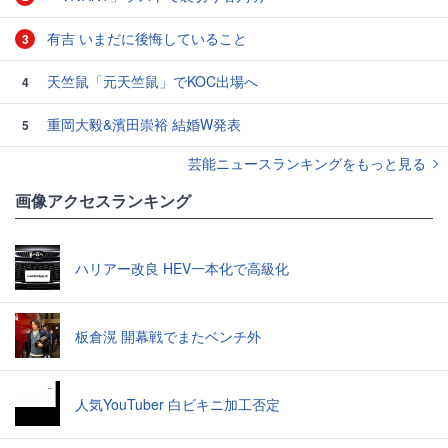
有吉 いまだに後悔していること
3
天竺鼠「元天竺鼠」でKOC出場へ
4
重岡大毅&濱田崇裕 結婚W発表
5
芸能ニュースランキングをもっと見る
画像アクセスランキング
ハリアー改良 HEV一本化で高級化
板倉滉 開幕戦でまたベンチ外
人気YouTuber 白ビキニ加工否定