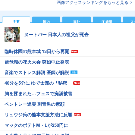
画像アクセスランキングをもっと見る
主要
国内
海外
IT 経済
ス
ヌートバー 日本人の祖父が死去
臨時休園の熊本城 13日から再開
琵琶湖の花火大会 突如中止発表
音楽でストレス解消 医師が解説
40分を5分に ゆで太郎の「秘密」
胸を揉まれた…フェスで痴漢被害
ベントレー追突 刺青男の素顔
リュウジ氏の熊本支援方法に反響
マックのポテトM・Lが250円に