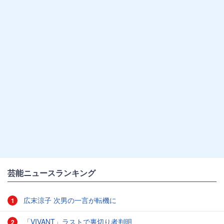
芸能ニュースランキング
広末涼子 次男の一言が転機に
1
「VIVANT」ラストで裏切り者判明
2