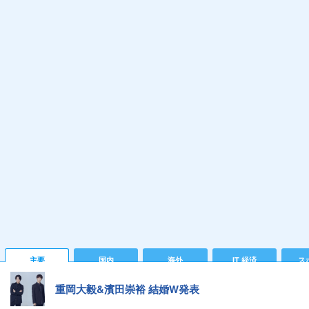
主要
国内
海外
IT 経済
ス
重岡大毅&濱田崇裕 結婚W発表