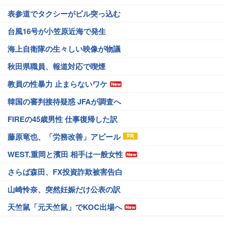
表参道でタクシーがビル突っ込む
台風16号が小笠原近海で発生
海上自衛隊の生々しい映像が物議
秋田県職員、報道対応で喫煙
教員の性暴力 止まらないワケ
韓国の審判接待疑惑 JFAが調査へ
FIREの45歳男性 仕事復帰した訳
藤原竜也、「労務改善」アピール
WEST.重岡と濱田 相手は一般女性
さらば森田、FX投資詐欺被害告白
山崎怜奈、突然妊娠だけ公表の訳
天竺鼠「元天竺鼠」でKOC出場へ