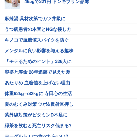
465gで321円 ドンキプリン品薄
麻辣湯 具材次第でカツ丼級に
うつ病患者の本音とNGな接し方
キノコで血糖値スパイクを防ぐ
メンタルに良い影響を与える趣味
「モテるためのヒント」326人に
容姿と寿命 28年追跡で見えた差
あたりめ 血糖値を上げない理由
体重62kg→82kgに 寺田心の生活
夏のむくみ対策 ツボ&反射区押し
紫外線対策がビタミンD不足に
緑茶を飲むと死亡リスク低まる?
ヨーグルト いつ食べたらいい?