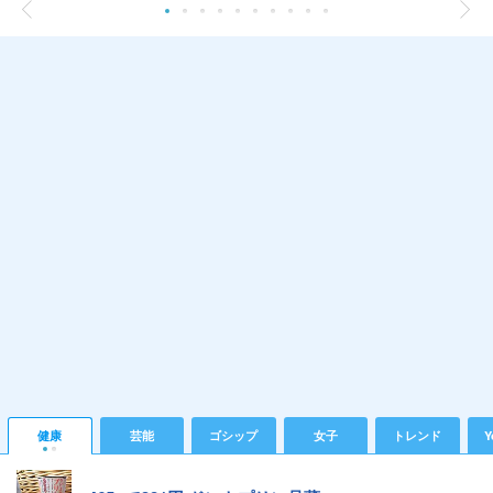
健康
芸能
ゴシップ
女子
トレンド
Y