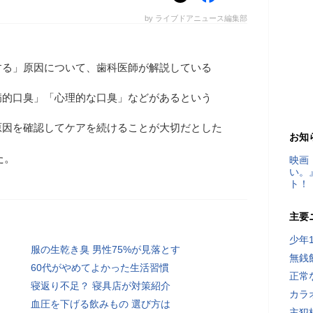
by ライブドアニュース編集部
する」原因について、歯科医師が解説している
病的口臭」「心理的な口臭」などがあるという
原因を確認してケアを続けることが大切だとした
お知
た。
映画
い。
ト！
主要
少年
服の生乾き臭 男性75%が見落とす
無銭
60代がやめてよかった生活習慣
正常
寝返り不足？ 寝具店が対策紹介
カラ
血圧を下げる飲みもの 選び方は
主犯