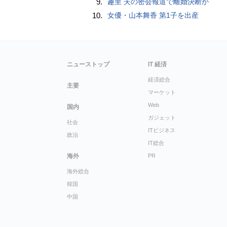
9.
趣里 夫の密会報道で離婚決断か
10.
女優・山本舞香 第1子を出産
ニューストップ
IT 経済
経済総合
主要
マーケット
Web
国内
ガジェット
社会
ITビジネス
政治
IT総合
海外
PR
海外総合
韓国
中国