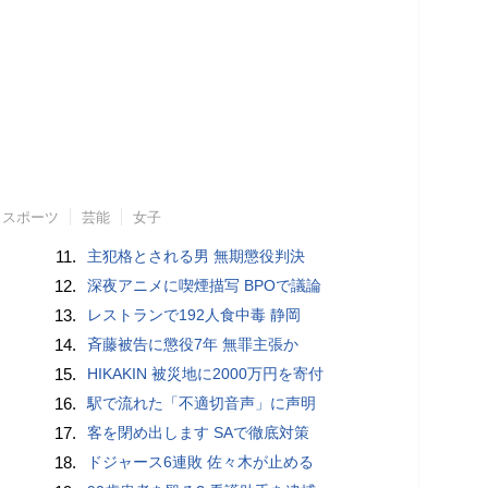
スポーツ
芸能
女子
11.
主犯格とされる男 無期懲役判決
12.
深夜アニメに喫煙描写 BPOで議論
13.
レストランで192人食中毒 静岡
14.
斉藤被告に懲役7年 無罪主張か
15.
HIKAKIN 被災地に2000万円を寄付
16.
駅で流れた「不適切音声」に声明
17.
客を閉め出します SAで徹底対策
18.
ドジャース6連敗 佐々木が止める