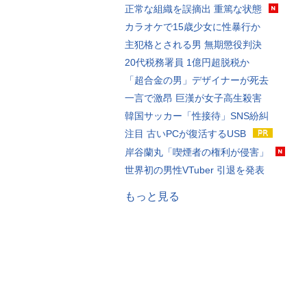
正常な組織を誤摘出 重篤な状態
カラオケで15歳少女に性暴行か
主犯格とされる男 無期懲役判決
20代税務署員 1億円超脱税か
「超合金の男」デザイナーが死去
一言で激昂 巨漢が女子高生殺害
韓国サッカー「性接待」SNS紛糾
注目 古いPCが復活するUSB
岸谷蘭丸「喫煙者の権利が侵害」
世界初の男性VTuber 引退を発表
もっと見る