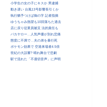
小学生の女の子にキスか 男逮捕
動き遅い 台風13号影響長引くか
執行猶予つけば御の字 記者指摘
ゆうちゃみ熱望も10回落ちた過去
店に戻り従業員被災 法的責任も
バカヤロー…人気声優が別れ悲痛
態度に不満で…夫の弟を暴行死
ポケモン効果で 空港来場者4.5倍
世紀の大誤審? 晴れ舞台で悲劇
駅で流れた「不適切音声」に声明