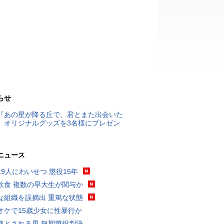
らせ
『あの星が降る丘で、君とまた出会いた
』オリジナルグッズを3名様にプレゼン
ニュース
19人にわいせつ 懲役15年
飲食 複数の早大生が関与か
な組織を誤摘出 重篤な状態
オケで15歳少女に性暴行か
格とされる男 無期懲役判決