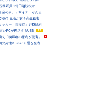
代税務署員 1億円超脱税か
合金の男」デザイナーが死去
で激昂 巨漢が女子高生殺害
サッカー「性接待」SNS紛糾
 古いPCが復活するUSB
蘭丸「喫煙者の権利が侵害」
の男性VTuber 引退を発表