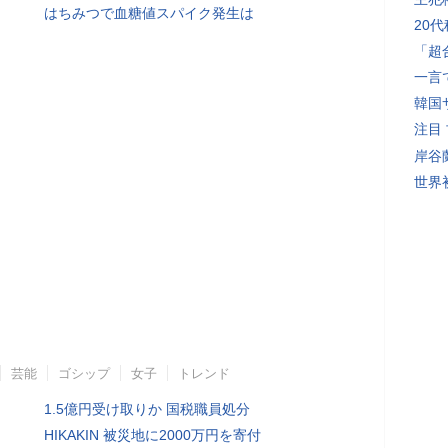
はちみつで血糖値スパイク発生は
20
「超
一言
韓国
注目
岸谷
世界初
芸能
ゴシップ
女子
トレンド
1.5億円受け取りか 国税職員処分
HIKAKIN 被災地に2000万円を寄付