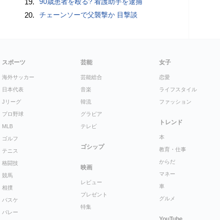
19.
90歳患者を殴る? 看護助手を逮捕
20.
チェーンソーで父襲撃か 目撃談
スポーツ
芸能
女子
海外サッカー
芸能総合
恋愛
日本代表
音楽
ライフスタイル
Jリーグ
韓流
ファッション
プロ野球
グラビア
トレンド
MLB
テレビ
本
ゴルフ
ゴシップ
教育・仕事
テニス
からだ
格闘技
映画
マネー
競馬
レビュー
車
相撲
プレゼント
グルメ
バスケ
特集
バレー
YouTube