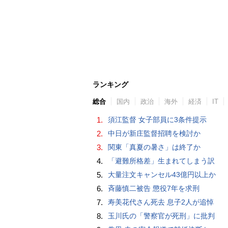
ランキング
総合
国内
政治
海外
経済
IT
1.
須江監督 女子部員に3条件提示
2.
中日が新庄監督招聘を検討か
3.
関東「真夏の暑さ」は終了か
4.
「避難所格差」生まれてしまう訳
5.
大量注文キャンセル43億円以上か
6.
斉藤慎二被告 懲役7年を求刑
7.
寿美花代さん死去 息子2人が追悼
8.
玉川氏の「警察官が死刑」に批判