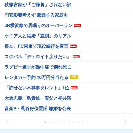
秋篠宮家が「ご静養」されない訳
円安影響考えず 豪遊する家庭も
JR横浜線で居眠りのオーバーラン
ケニア人と結婚「差別」のリアル
長友、FC東京で現役続行を宣言
スクバル「デトロイト戻りたい」
ラグビー選手が熱中症で倒れ死亡
レンタカー予約 10万円分当たる
「許せない不祥事タレント」1位
大倉忠義「鳥貴族」実父と初共演
音楽P・蔦谷好位置氏 離婚を公表