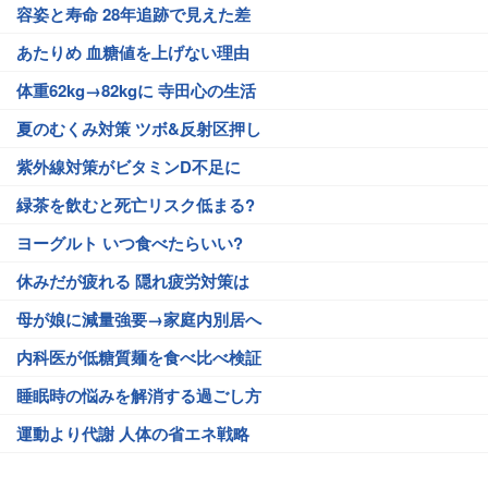
容姿と寿命 28年追跡で見えた差
あたりめ 血糖値を上げない理由
体重62kg→82kgに 寺田心の生活
夏のむくみ対策 ツボ&反射区押し
紫外線対策がビタミンD不足に
緑茶を飲むと死亡リスク低まる?
ヨーグルト いつ食べたらいい?
休みだが疲れる 隠れ疲労対策は
母が娘に減量強要→家庭内別居へ
内科医が低糖質麺を食べ比べ検証
睡眠時の悩みを解消する過ごし方
運動より代謝 人体の省エネ戦略