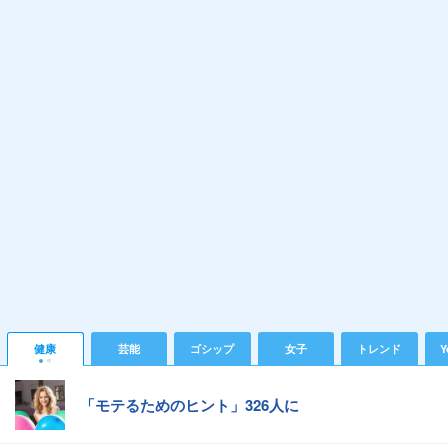
健康
芸能
ゴシップ
女子
トレンド
Y
「モテるためのヒント」326人に