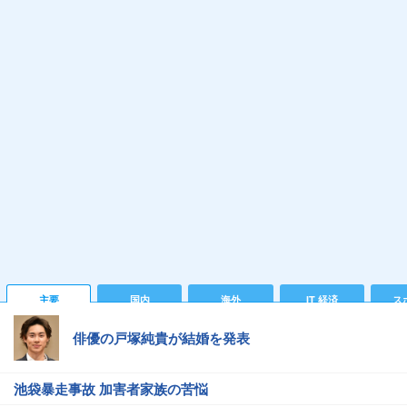
主要
国内
海外
IT 経済
ス
俳優の戸塚純貴が結婚を発表
池袋暴走事故 加害者家族の苦悩