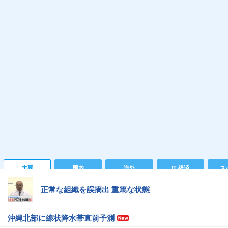
主要
国内
海外
IT 経済
ス
正常な組織を誤摘出 重篤な状態
沖縄北部に線状降水帯直前予測