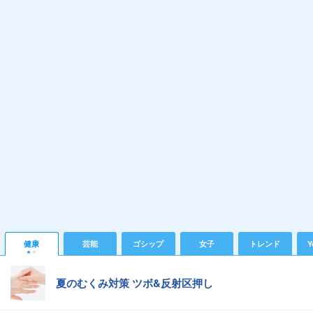
健康
芸能
ゴシップ
女子
トレンド
Y
夏のむくみ対策 ツボ&反射区押し