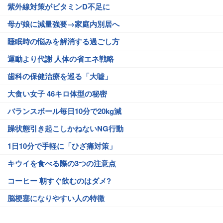
紫外線対策がビタミンD不足に
母が娘に減量強要→家庭内別居へ
睡眠時の悩みを解消する過ごし方
運動より代謝 人体の省エネ戦略
歯科の保健治療を巡る「大嘘」
大食い女子 46キロ体型の秘密
バランスボール毎日10分で20kg減
躁状態引き起こしかねないNG行動
1日10分で手軽に「ひざ痛対策」
キウイを食べる際の3つの注意点
コーヒー 朝すぐ飲むのはダメ?
脳梗塞になりやすい人の特徴