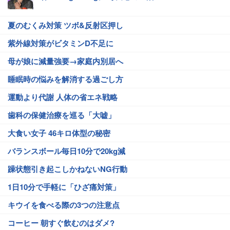
夏のむくみ対策 ツボ&反射区押し
紫外線対策がビタミンD不足に
母が娘に減量強要→家庭内別居へ
睡眠時の悩みを解消する過ごし方
運動より代謝 人体の省エネ戦略
歯科の保健治療を巡る「大嘘」
大食い女子 46キロ体型の秘密
バランスボール毎日10分で20kg減
躁状態引き起こしかねないNG行動
1日10分で手軽に「ひざ痛対策」
キウイを食べる際の3つの注意点
コーヒー 朝すぐ飲むのはダメ?