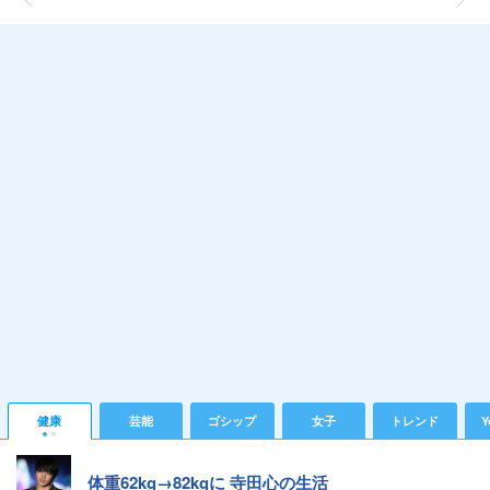
健康
芸能
ゴシップ
女子
トレンド
Y
体重62kg→82kgに 寺田心の生活