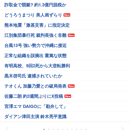
詐取金で競艇? 約1.3億円脱税か
どうろうまつり 美人画ずらり
熊本地震「激甚災害」に指定決定
江別集団暴行死 裁判長強く非難
台風13号 強い勢力で沖縄に接近
正常な組織を誤摘出 重篤な状態
有明高校、9回2死から大逆転勝利
黒木啓司氏 逮捕されていたか
テオくん 加藤乃愛との破局発表
佐藤二朗 約3週間ぶりにX投稿
宮澤エマ DAIGOに「勘弁して」
ダイアン津田主演 鈴木亮平意識