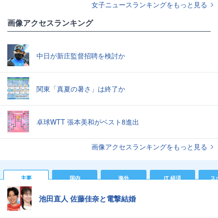
女子ニュースランキングをもっと見る
画像アクセスランキング
中日が新庄監督招聘を検討か
関東「真夏の暑さ」は終了か
卓球WTT 張本美和がベスト8進出
画像アクセスランキングをもっと見る
主要
国内
海外
IT 経済
ス
池田直人 佐藤佳奈と電撃結婚