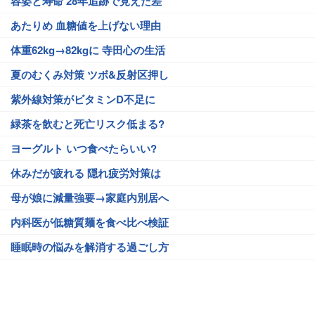
容姿と寿命 28年追跡で見えた差
あたりめ 血糖値を上げない理由
体重62kg→82kgに 寺田心の生活
夏のむくみ対策 ツボ&反射区押し
紫外線対策がビタミンD不足に
緑茶を飲むと死亡リスク低まる?
ヨーグルト いつ食べたらいい?
休みだが疲れる 隠れ疲労対策は
母が娘に減量強要→家庭内別居へ
内科医が低糖質麺を食べ比べ検証
睡眠時の悩みを解消する過ごし方