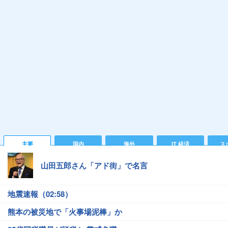
主要
国内
海外
IT 経済
ス
山田五郎さん「アド街」で名言
地震速報（02:58）
熊本の被災地で「火事場泥棒」か