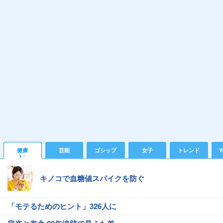
健康
芸能
ゴシップ
女子
トレンド
Y
キノコで血糖値スパイクを防ぐ
「モテるためのヒント」326人に