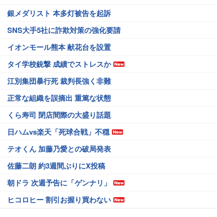
銀メダリスト 本多灯被告を起訴
SNS大手5社に詐欺対策の強化要請
イオンモール熊本 献花台を設置
タイ学校銃撃 成績でストレスか
江別集団暴行死 裁判長強く非難
正常な組織を誤摘出 重篤な状態
くら寿司 閉店間際の大盛り話題
日ハムvs楽天「死球合戦」不穏
テオくん 加藤乃愛との破局発表
佐藤二朗 約3週間ぶりにX投稿
朝ドラ 次週予告に「ゲンナリ」
ヒコロヒー 割引お握り買わない