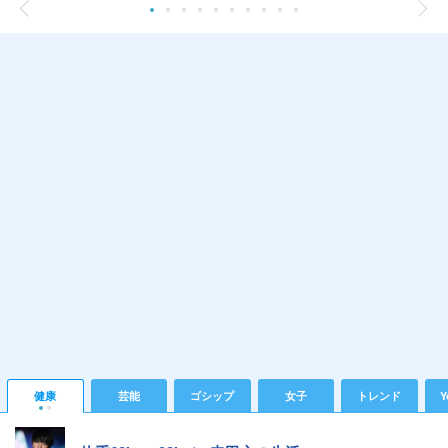
健康
芸能
ゴシップ
女子
トレンド
Y