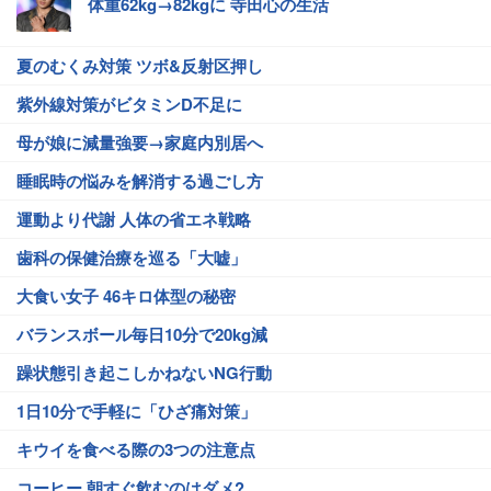
体重62kg→82kgに 寺田心の生活
夏のむくみ対策 ツボ&反射区押し
紫外線対策がビタミンD不足に
母が娘に減量強要→家庭内別居へ
睡眠時の悩みを解消する過ごし方
運動より代謝 人体の省エネ戦略
歯科の保健治療を巡る「大嘘」
大食い女子 46キロ体型の秘密
バランスボール毎日10分で20kg減
躁状態引き起こしかねないNG行動
1日10分で手軽に「ひざ痛対策」
キウイを食べる際の3つの注意点
コーヒー 朝すぐ飲むのはダメ?