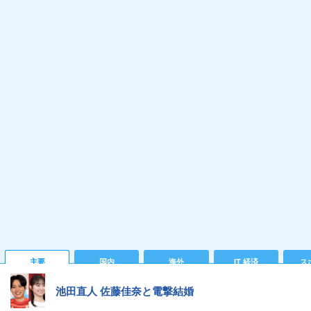
主要
国内
海外
IT 経済
ス
池田直人 佐藤佳奈と電撃結婚