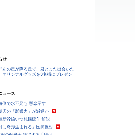
らせ
『あの星が降る丘で、君とまた出会いた
』オリジナルグッズを3名様にプレゼン
ニュース
海側で水不足も 懸念示す
朗氏の「影響力」が減退か
道新幹線いつ札幌延伸 解説
対に奇形生まれる」医師反対
万円の配当金 獲得する手段は